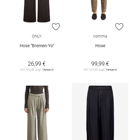
ZUR WUNSCHLISTE HINZUFÜGEN
ZUR W
ONLY
comma
Hose "Bremen-Yo"
Hose
26,99 €
99,99 €
inkl. MwSt. zzgl.
Versand
inkl. MwSt. zzgl.
Versand