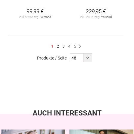
99,99 €
229,95 €
inkl. MwSt. zzgl.
Versand
inkl. MwSt. zzgl.
Versand
Seite
Du
Seite
Seite
Seite
Seite
1
2
3
4
5
Seite
Weiter
liest
Produkte / Seite
gerade
Seite
AUCH INTERESSANT