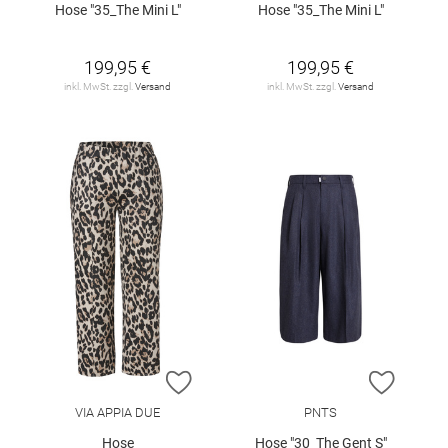
Hose "35_The Mini L"
Hose "35_The Mini L"
199,95 €
199,95 €
inkl. MwSt. zzgl.
Versand
inkl. MwSt. zzgl.
Versand
ZUR WUNSCHLISTE HINZUFÜGEN
ZUR W
VIA APPIA DUE
PNTS
Hose
Hose "30_The Gent S"