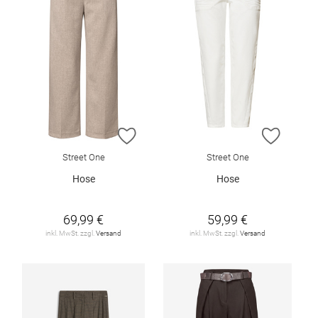
ZUR WUNSCHLISTE HINZUFÜGEN
ZUR W
Street One
Street One
Hose
Hose
69,99 €
59,99 €
inkl. MwSt. zzgl.
Versand
inkl. MwSt. zzgl.
Versand