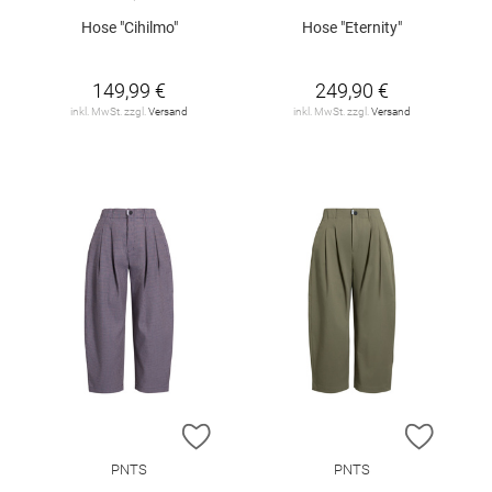
Hose "Cihilmo"
Hose "Eternity"
149,99 €
249,90 €
inkl. MwSt. zzgl.
Versand
inkl. MwSt. zzgl.
Versand
ZUR WUNSCHLISTE HINZUFÜGEN
ZUR W
PNTS
PNTS