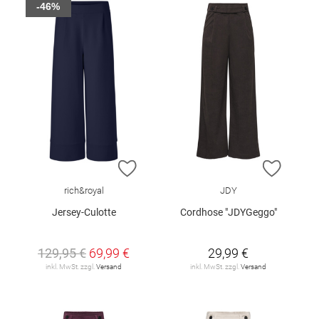
-46%
ZUR WUNSCHLISTE HINZUFÜGEN
ZUR W
rich&royal
JDY
Jersey-Culotte
Cordhose "JDYGeggo"
129,95 €
69,99 €
29,99 €
inkl. MwSt. zzgl.
Versand
inkl. MwSt. zzgl.
Versand