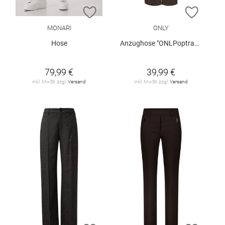
ZUR WUNSCHLISTE HINZUFÜGEN
ZUR W
MONARI
ONLY
Hose
Anzughose "ONLPoptrash"
79,99 €
39,99 €
inkl. MwSt. zzgl.
Versand
inkl. MwSt. zzgl.
Versand