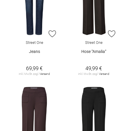
ZUR WUNSCHLISTE HINZUFÜGEN
ZUR W
Street One
Street One
Jeans
Hose "Amalia"
69,99 €
49,99 €
inkl. MwSt. zzgl.
Versand
inkl. MwSt. zzgl.
Versand