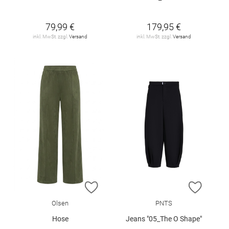
79,99 €
179,95 €
inkl. MwSt. zzgl.
Versand
inkl. MwSt. zzgl.
Versand
ZUR WUNSCHLISTE HINZUFÜGEN
ZUR W
Olsen
PNTS
Hose
Jeans "05_The O Shape"