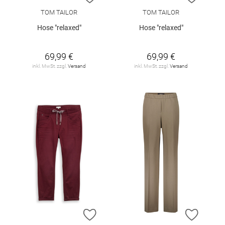
TOM TAILOR
TOM TAILOR
Hose "relaxed"
Hose "relaxed"
69,99 €
69,99 €
inkl. MwSt. zzgl.
Versand
inkl. MwSt. zzgl.
Versand
ZUR WUNSCHLISTE HINZUFÜGEN
ZUR W