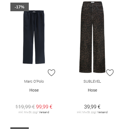
-17%
ZUR WUNSCHLISTE HINZUFÜGEN
ZUR W
Marc O'Polo
SUBLEVEL
Hose
Hose
119,99 €
99,99 €
39,99 €
inkl. MwSt. zzgl.
Versand
inkl. MwSt. zzgl.
Versand