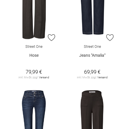
ZUR WUNSCHLISTE HINZUFÜGEN
ZUR W
Street One
Street One
Hose
Jeans "Amalia"
79,99 €
69,99 €
inkl. MwSt. zzgl.
Versand
inkl. MwSt. zzgl.
Versand