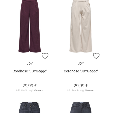
ZUR WUNSCHLISTE HINZUFÜGEN
ZUR W
JDY
JDY
Cordhose "JDYGeggo"
Cordhose "JDYGeggo"
29,99 €
29,99 €
inkl. MwSt. zzgl.
Versand
inkl. MwSt. zzgl.
Versand