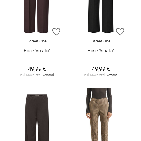
ZUR WUNSCHLISTE HINZUFÜGEN
ZUR W
Street One
Street One
Hose "Amalia"
Hose "Amalia"
49,99 €
49,99 €
inkl. MwSt. zzgl.
Versand
inkl. MwSt. zzgl.
Versand