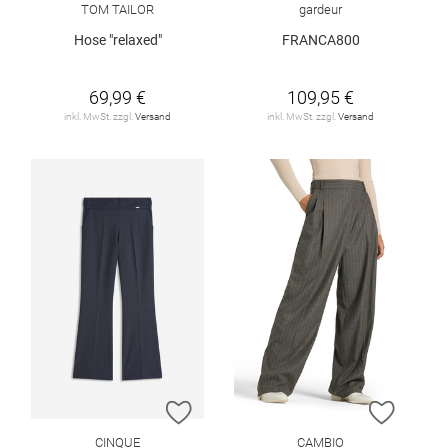
TOM TAILOR
gardeur
Hose "relaxed"
FRANCA800
69,99 €
109,95 €
inkl. MwSt. zzgl.
Versand
inkl. MwSt. zzgl.
Versand
ZUR WUNSCHLISTE HINZUFÜGEN
ZUR W
CINQUE
CAMBIO