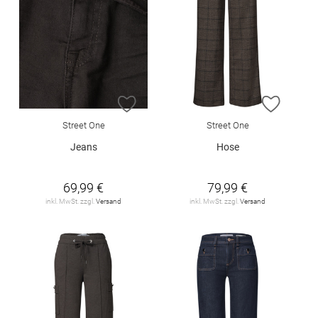
ZUR WUNSCHLISTE HINZUFÜGEN
ZUR W
Street One
Street One
Jeans
Hose
69,99 €
79,99 €
inkl. MwSt. zzgl.
Versand
inkl. MwSt. zzgl.
Versand