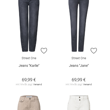
ZUR WUNSCHLISTE HINZUFÜGEN
ZUR W
Street One
Street One
Jeans "Karlie"
Jeans "Jane"
69,99 €
69,99 €
inkl. MwSt. zzgl.
Versand
inkl. MwSt. zzgl.
Versand