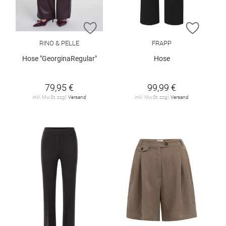
ZUR WUNSCHLISTE HINZUFÜGEN
ZUR W
RINO & PELLE
FRAPP
Hose "GeorginaRegular"
Hose
79,95 €
99,99 €
inkl. MwSt. zzgl.
Versand
inkl. MwSt. zzgl.
Versand