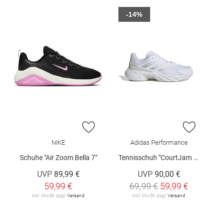
-14%
ZUR WUNSCHLISTE HINZUFÜGEN
ZUR W
NIKE
Adidas Performance
Schuhe "Air Zoom Bella 7"
Tennisschuh "CourtJam Control 3 W"
UVP
89,99 €
UVP
90,00 €
59,99 €
69,99 €
59,99 €
inkl. MwSt. zzgl.
Versand
inkl. MwSt. zzgl.
Versand