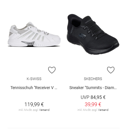
ZUR WUNSCHLISTE HINZUFÜGEN
ZUR W
K-SWISS
SKECHERS
Tennisschuh "Receiver V Carpet"
Sneaker "Summits - Diamond Dream"
UVP
84,95 €
119,99 €
39,99 €
inkl. MwSt. zzgl.
Versand
inkl. MwSt. zzgl.
Versand