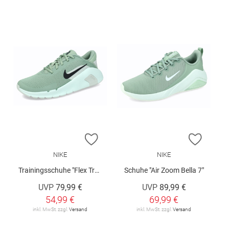
ZUR WUNSCHLISTE HINZUFÜGEN
ZUR W
NIKE
NIKE
Trainingsschuhe "Flex Train W"
Schuhe "Air Zoom Bella 7"
UVP
79,99 €
UVP
89,99 €
54,99 €
69,99 €
inkl. MwSt. zzgl.
Versand
inkl. MwSt. zzgl.
Versand