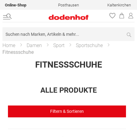
Online-Shop
Posthausen
Kaltenkirchen
Su
Home
Damen
Sport
Sportschuhe
Fitnessschuhe
FITNESSSCHUHE
ALLE PRODUKTE
Filtern & Sortieren