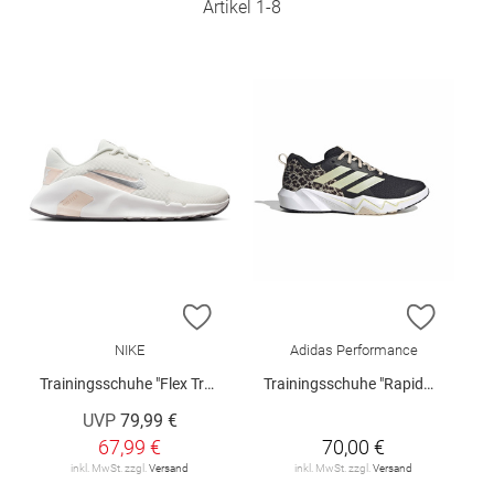
Artikel
1
-
8
ZUR WUNSCHLISTE HINZUFÜGEN
ZUR W
NIKE
Adidas Performance
Trainingsschuhe "Flex Train W"
Trainingsschuhe "Rapidmove Go W"
UVP
79,99 €
67,99 €
70,00 €
inkl. MwSt. zzgl.
Versand
inkl. MwSt. zzgl.
Versand