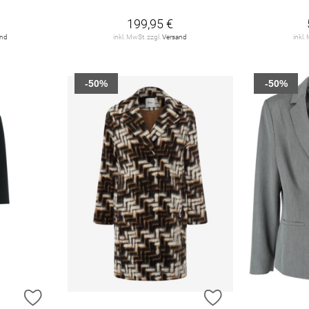
199,95 €
and
inkl. MwSt. zzgl.
Versand
inkl.
-50%
-50%
ZUR WUNSCHLISTE HINZUFÜGEN
ZUR WUNSCHLIST