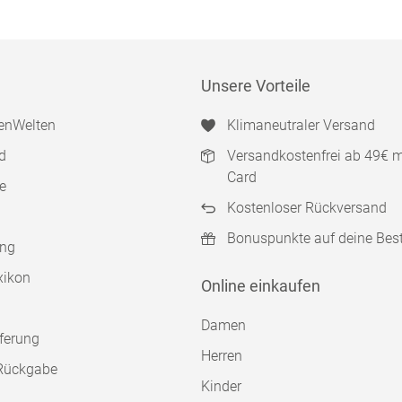
Unsere Vorteile
enWelten
Klimaneutraler Versand
d
Versandkostenfrei ab 49€ 
Card
e
Kostenloser Rückversand
Bonuspunkte auf deine Bes
ung
xikon
Online einkaufen
Damen
ferung
Herren
Rückgabe
Kinder