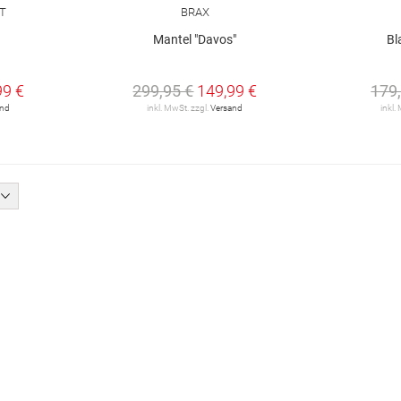
T
BRAX
Mantel "Davos"
Bl
99 €
299,95 €
149,99 €
179
and
inkl. MwSt. zzgl.
Versand
inkl.