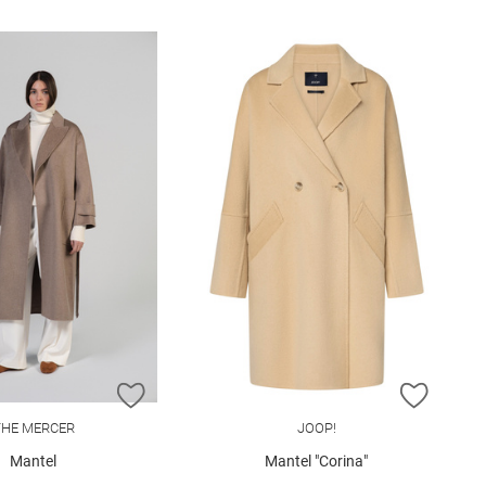
E HINZUFÜGEN
ZUR WUNSCHLISTE HINZUFÜGEN
ZUR W
THE MERCER
JOOP!
Mantel
Mantel "Corina"