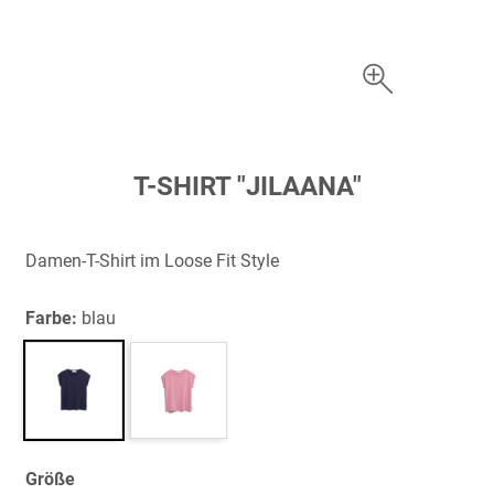
Zum
T-SHIRT "JILAANA"
Anfang
der
Bildergalerie
Damen-T-Shirt im Loose Fit Style
springen
Farbe:
blau
Größe