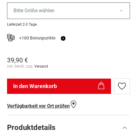
Bitte Größe wählen
Lieferzeit
2-3 Tage
+160 Bonuspunkte
i
39,90 €
inkl. MwSt. zzgl.
Versand
In den Warenkorb
Zur
Wunschl
hinzufü
Verfügbarkeit vor Ort prüfen
Produktdetails