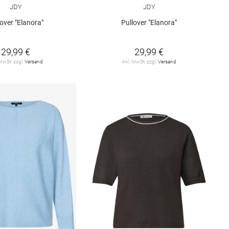
JDY
JDY
lover "Elanora"
Pullover "Elanora"
29,99 €
29,99 €
 MwSt. zzgl.
Versand
inkl. MwSt. zzgl.
Versand