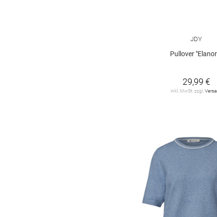
leopard
2
Farbverlauf
1
JDY
Paisley-Muster
1
Pullover "Elanor
argyle
1
29,99 €
gepunktet
1
inkl. MwSt. zzgl.
Vers