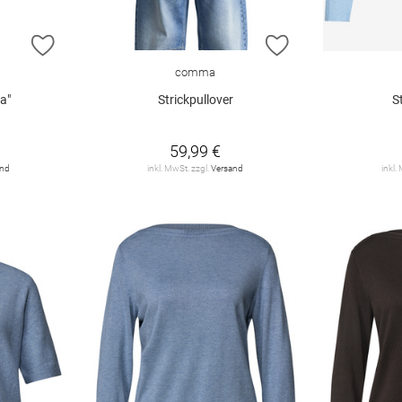
ZUR WUNSCHLISTE HINZUFÜGEN
ZUR WUNSCHLIST
comma
a"
Strickpullover
S
59,99 €
and
inkl. MwSt. zzgl.
Versand
inkl.