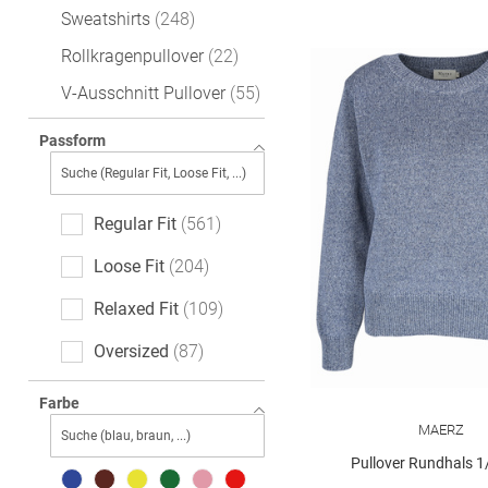
Sweatshirts
248
Rollkragenpullover
22
V-Ausschnitt Pullover
55
Passform
Regular Fit
561
Loose Fit
204
Relaxed Fit
109
Oversized
87
Slim Fit
59
Farbe
MAERZ
Feminine Fit
37
Pullover Rundhals 
Casual Fit
36