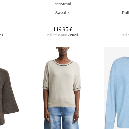
rich&royal
Sweater
Pul
119,95 €
and
inkl. MwSt. zzgl.
Versand
inkl.