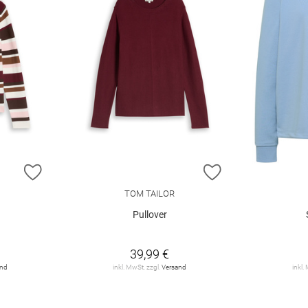
ZUR WUNSCHLISTE HINZUFÜGEN
ZUR WUNSCHLIST
TOM TAILOR
Pullover
39,99 €
and
inkl. MwSt. zzgl.
Versand
inkl.