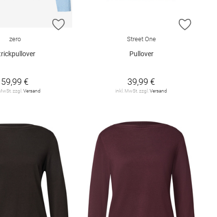
E HINZUFÜGEN
ZUR WUNSCHLISTE HINZUFÜGEN
ZUR W
zero
Street One
trickpullover
Pullover
59,99 €
39,99 €
 MwSt. zzgl.
Versand
inkl. MwSt. zzgl.
Versand