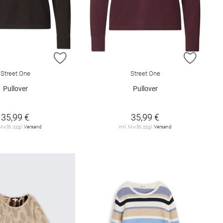
E HINZUFÜGEN
ZUR WUNSCHLISTE HINZUFÜGEN
ZUR W
Street One
Street One
Pullover
Pullover
35,99 €
35,99 €
 MwSt. zzgl.
Versand
inkl. MwSt. zzgl.
Versand