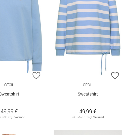
E HINZUFÜGEN
ZUR WUNSCHLISTE HINZUFÜGEN
ZUR W
CECIL
CECIL
Sweatshirt
Sweatshirt
49,99 €
49,99 €
 MwSt. zzgl.
Versand
inkl. MwSt. zzgl.
Versand