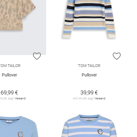
E HINZUFÜGEN
ZUR WUNSCHLISTE HINZUFÜGEN
ZUR W
TOM TAILOR
TOM TAILOR
Pullover
Pullover
69,99 €
39,99 €
 MwSt. zzgl.
Versand
inkl. MwSt. zzgl.
Versand