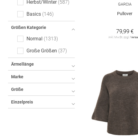
Herbst/Winter
587
GARCIA
Logoprint
20
Pullover
Basics
146
floral
20
Größen Kategorie
79,99 €
Animalprint
16
inkl. MwSt. zzgl.
Vers
Normal
1313
Color-Blocking
14
Große Größen
37
All-Over-Print (AOP)
8
Ärmellänge
cable_knit
7
Marke
kariert
4
Größe
Fischgrätmuster
3
Einzelpreis
Hahnentritt
3
Tartan
3
Ethno
2