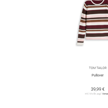
TOM TAILOR
Pullover
39,99 €
inkl. MwSt. zzgl.
Vers