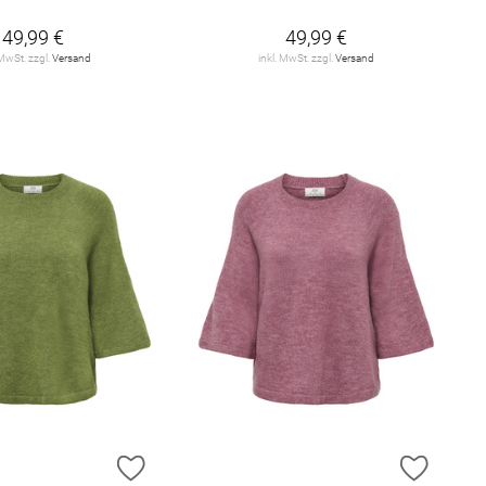
49,99 €
49,99 €
 MwSt. zzgl.
Versand
inkl. MwSt. zzgl.
Versand
E HINZUFÜGEN
ZUR WUNSCHLISTE HINZUFÜGEN
ZUR W