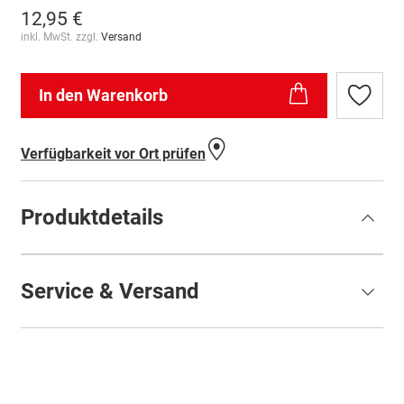
12,95 €
inkl. MwSt. zzgl.
Versand
In den Warenkorb
Zur
Wunschl
hinzufü
Verfügbarkeit vor Ort prüfen
Produktdetails
Service & Versand