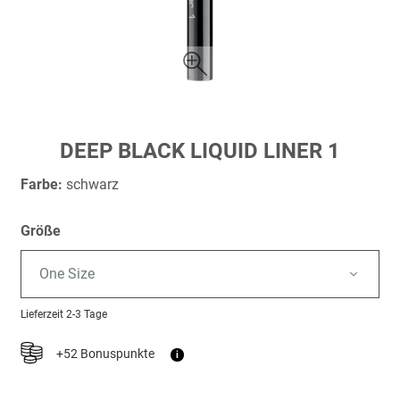
Zum
DEEP BLACK LIQUID LINER 1
Anfang
der
Farbe:
schwarz
Bildergalerie
springen
Größe
One Size
Lieferzeit
2-3 Tage
+52 Bonuspunkte
i