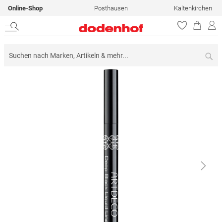
Online-Shop
Posthausen
Kaltenkirchen
Su
Zum
Ende
der
Bildergalerie
springen