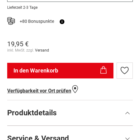
Lieferzeit
2-3 Tage
+80 Bonuspunkte
i
19,95 €
inkl. MwSt. zzgl.
Versand
In den Warenkorb
Zur
Wunschl
hinzufü
Verfügbarkeit vor Ort prüfen
Produktdetails
Service & Versand