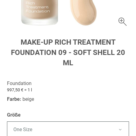
Zum
MAKE-UP RICH TREATMENT
Anfang
FOUNDATION 09 - SOFT SHELL 20
der
Bildergalerie
ML
springen
Foundation
997,50 € = 1 l
Farbe:
beige
Größe
One Size