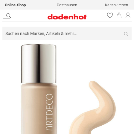
Online-Shop
Posthausen
Kaltenkirchen
Su
Zum
Ende
der
Bildergalerie
springen