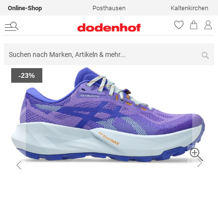
Online-Shop
Posthausen
Kaltenkirchen
Su
Zum
-23%
Ende
der
Bildergalerie
springen