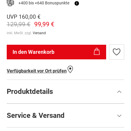
+400 bis +640 Bonuspunkte
i
UVP
160,00 €
129,99 €
99,99 €
inkl. MwSt. zzgl.
Versand
In den Warenkorb
Zur
Wunschl
hinzufü
Verfügbarkeit vor Ort prüfen
Produktdetails
Service & Versand