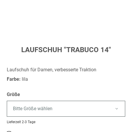
Zum
LAUFSCHUH "TRABUCO 14"
Anfang
der
Bildergalerie
Laufschuh für Damen, verbesserte Traktion
springen
Farbe:
lila
Größe
Bitte Größe wählen
Lieferzeit
2-3 Tage