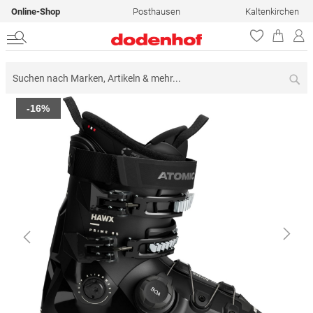
Online-Shop
Posthausen
Kaltenkirchen
Su
Zum
-16%
Ende
der
Bildergalerie
springen