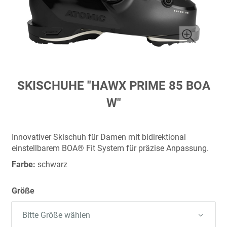
Zum
SKISCHUHE "HAWX PRIME 85 BOA
Anfang
W"
der
Bildergalerie
springen
Innovativer Skischuh für Damen mit bidirektional
einstellbarem BOA® Fit System für präzise Anpassung.
Farbe:
schwarz
Größe
Bitte Größe wählen