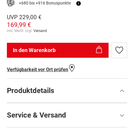
+680 bis +916 Bonuspunkte
i
UVP
229,00 €
169,99 €
inkl. MwSt. zzgl.
Versand
In den Warenkorb
Zur
Wunschl
hinzufü
Verfügbarkeit vor Ort prüfen
Produktdetails
Service & Versand