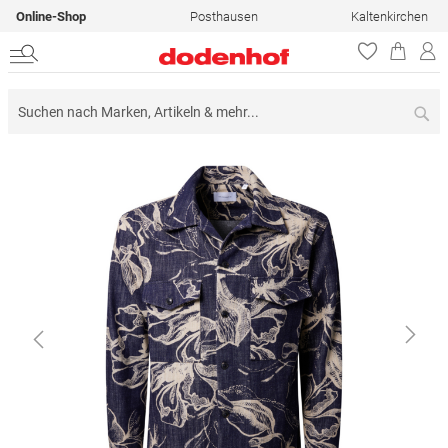
Online-Shop
Posthausen
Kaltenkirchen
Su
Zum
Ende
der
Bildergalerie
springen