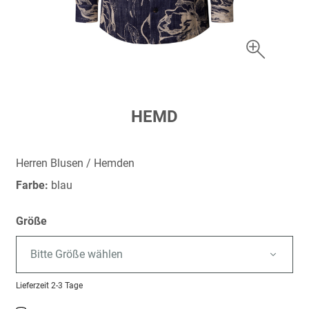
Zum
HEMD
Anfang
der
Bildergalerie
Herren Blusen / Hemden
springen
Farbe:
blau
Größe
Bitte Größe wählen
Lieferzeit
2-3 Tage