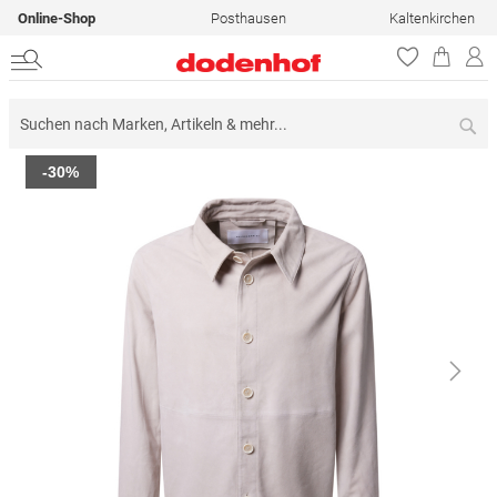
Online-Shop
Posthausen
Kaltenkirchen
Su
Zum
-30%
Ende
der
Bildergalerie
springen