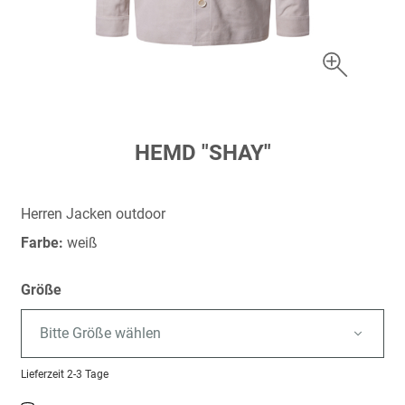
Zum
HEMD "SHAY"
Anfang
der
Bildergalerie
Herren Jacken outdoor
springen
Farbe:
weiß
Größe
Bitte Größe wählen
Lieferzeit
2-3 Tage