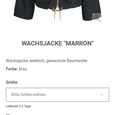
Zum
WACHSJACKE "MARRON"
Anfang
der
Bildergalerie
Wachsjacke, weiblich, gewachste Baumwolle
springen
Farbe:
blau
Größe
Bitte Größe wählen
Lieferzeit
2-3 Tage