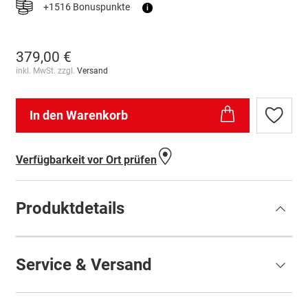
+1516 Bonuspunkte
i
379,00 €
inkl. MwSt. zzgl.
Versand
In den Warenkorb
Zur
Wunschl
hinzufü
Verfügbarkeit vor Ort prüfen
Produktdetails
Service & Versand