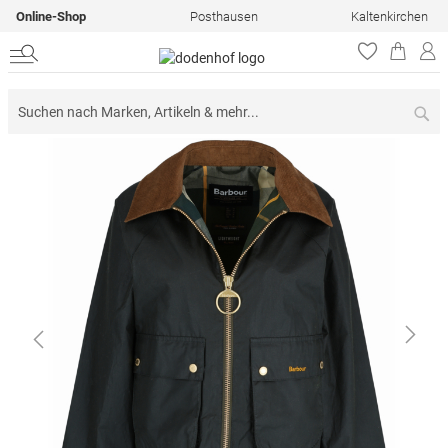
Online-Shop
Posthausen
Kaltenkirchen
Su
Zum
Ende
der
Bildergalerie
springen