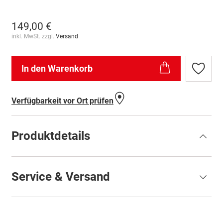
149,00 €
inkl. MwSt. zzgl.
Versand
In den Warenkorb
Zur
Wunschl
hinzufü
Verfügbarkeit vor Ort prüfen
Produktdetails
Service & Versand