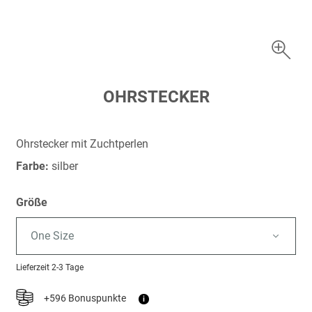
Zum
OHRSTECKER
Anfang
der
Bildergalerie
Ohrstecker mit Zuchtperlen
springen
Farbe:
silber
Größe
One Size
Lieferzeit
2-3 Tage
+596 Bonuspunkte
i