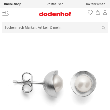
Online-Shop
Posthausen
Kaltenkirchen
Su
Zum
Ende
der
Bildergalerie
springen