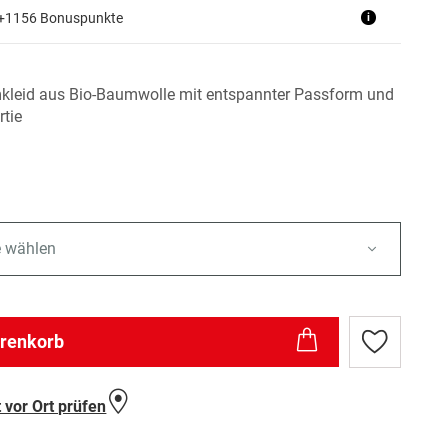
 +1156 Bonuspunkte
i
leid aus Bio-Baumwolle mit entspannter Passform und
rtie
e wählen
arenkorb
Zur
Wunschlist
hinzufügen
 vor Ort prüfen