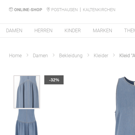
ONLINE-SHOP
POSTHAUSEN
KALTENKIRCHEN
DAMEN
HERREN
KINDER
MARKEN
THE
Home
Damen
Bekleidung
Kleider
Kleid "
Zum
-32%
Ende
der
Bildergalerie
springen