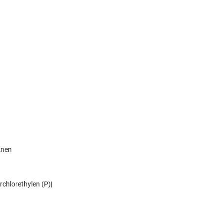
knen
chlorethylen (P)|