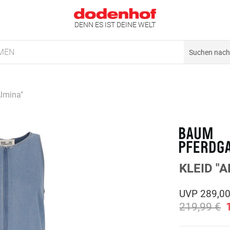
DENN ES IST DEINE WELT
MEN
Almina"
KLEID "
UVP
289,00
219,99 €