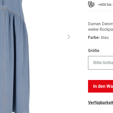
+600 bis
Damen Denimk
weiter Rockpa
Farbe:
blau
Größe
Bitte Größ
In den W
Verfügbarkeit