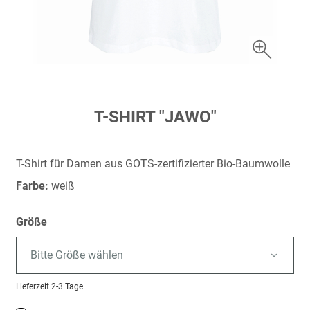
Zum
T-SHIRT "JAWO"
Anfang
der
Bildergalerie
T-Shirt für Damen aus GOTS-zertifizierter Bio-Baumwolle
springen
Farbe:
weiß
Größe
Bitte Größe wählen
Lieferzeit
2-3 Tage