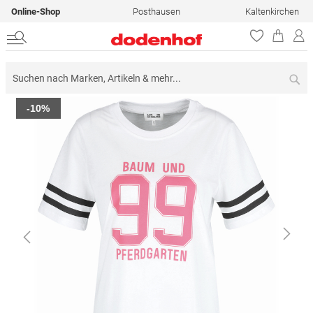
Online-Shop
Posthausen
Kaltenkirchen
Su
Zum
-10%
Ende
der
Bildergalerie
springen