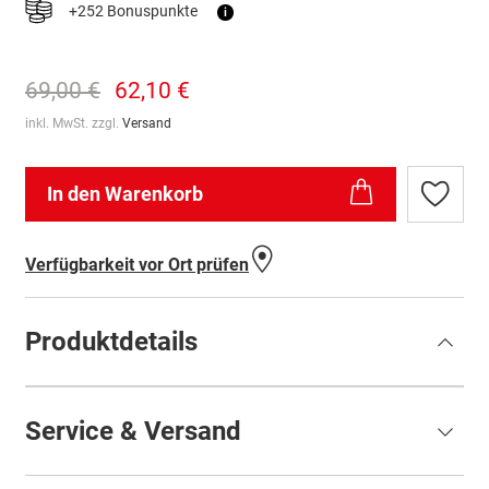
+252 Bonuspunkte
i
69,00 €
62,10 €
inkl. MwSt. zzgl.
Versand
In den Warenkorb
Zur
Wunschl
hinzufü
Verfügbarkeit vor Ort prüfen
Produktdetails
Service & Versand