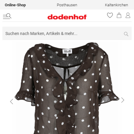
Online-Shop
Posthausen
Kaltenkirchen
Su
Zum
Ende
der
Bildergalerie
springen