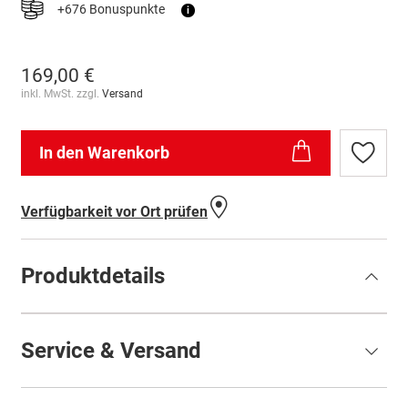
+676 Bonuspunkte
i
169,00 €
inkl. MwSt. zzgl.
Versand
In den Warenkorb
Zur
Wunschl
hinzufü
Verfügbarkeit vor Ort prüfen
Produktdetails
Service & Versand