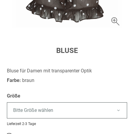
Zum
BLUSE
Anfang
der
Bildergalerie
Bluse für Damen mit transparenter Optik
springen
Farbe:
braun
Größe
Bitte Größe wählen
Lieferzeit
2-3 Tage