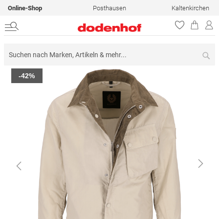
Online-Shop
Posthausen
Kaltenkirchen
Su
Zum
-42%
Ende
der
Bildergalerie
springen