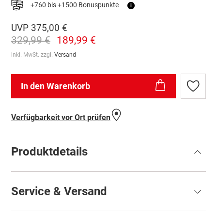
+760 bis +1500 Bonuspunkte
i
UVP
375,00 €
329,99 €
189,99 €
inkl. MwSt. zzgl.
Versand
In den Warenkorb
Zur
Wunschl
hinzufü
Verfügbarkeit vor Ort prüfen
Produktdetails
Service & Versand