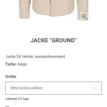
Zum
JACKE "GROUND"
Anfang
der
Bildergalerie
Jacke für Herren, wasserabweisend
springen
Farbe:
beige
Größe
Bitte Größe wählen
Lieferzeit
2-3 Tage