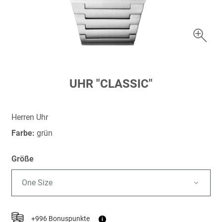
Zum
UHR "CLASSIC"
Anfang
der
Bildergalerie
Herren Uhr
springen
Farbe:
grün
Größe
One Size
+996 Bonuspunkte
i