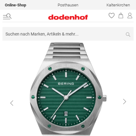
Online-Shop
Posthausen
Kaltenkirchen
Su
Zum
Ende
der
Bildergalerie
springen