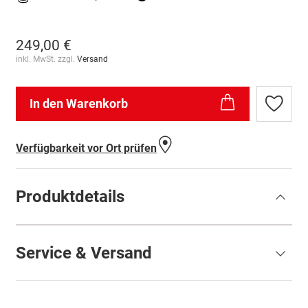
249,00 €
inkl. MwSt. zzgl.
Versand
In den Warenkorb
Zur
Wunschl
hinzufü
Verfügbarkeit vor Ort prüfen
Produktdetails
Service & Versand