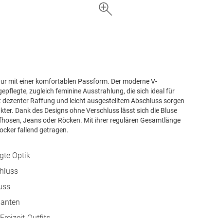
igur mit einer komfortablen Passform. Der moderne V-
epflegte, zugleich feminine Ausstrahlung, die sich ideal für
mit dezenter Raffung und leicht ausgestelltem Abschluss sorgen
akter. Dank des Designs ohne Verschluss lässt sich die Bluse
ffhosen, Jeans oder Röcken. Mit ihrer regulären Gesamtlänge
ocker fallend getragen.
gte Optik
chluss
uss
ianten
Freizeit-Outfits