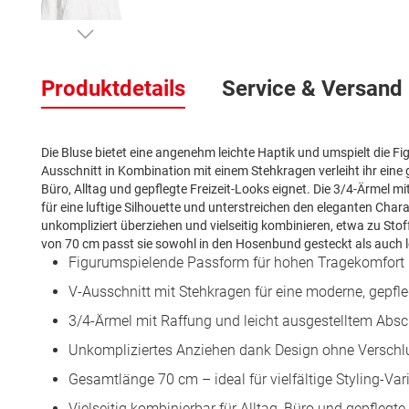
Zum
Anfang
Produktdetails
Service & Versand
der
Bildergalerie
springen
Die Bluse bietet eine angenehm leichte Haptik und umspielt die F
Ausschnitt in Kombination mit einem Stehkragen verleiht ihr eine g
Büro, Alltag und gepflegte Freizeit-Looks eignet. Die 3/4-Ärmel 
für eine luftige Silhouette und unterstreichen den eleganten Char
unkompliziert überziehen und vielseitig kombinieren, etwa zu Sto
von 70 cm passt sie sowohl in den Hosenbund gesteckt als auch l
Figurumspielende Passform für hohen Tragekomfort
V-Ausschnitt mit Stehkragen für eine moderne, gepfle
3/4-Ärmel mit Raffung und leicht ausgestelltem Abs
Unkompliziertes Anziehen dank Design ohne Verschl
Gesamtlänge 70 cm – ideal für vielfältige Styling-Var
Vielseitig kombinierbar für Alltag, Büro und gepflegte 