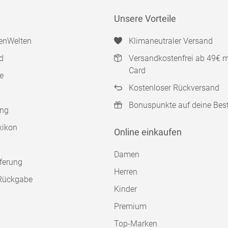
Unsere Vorteile
enWelten
Klimaneutraler Versand
d
Versandkostenfrei ab 49€ 
Card
e
Kostenloser Rückversand
Bonuspunkte auf deine Bes
ung
xikon
Online einkaufen
Damen
ferung
Herren
Rückgabe
Kinder
Premium
Top-Marken