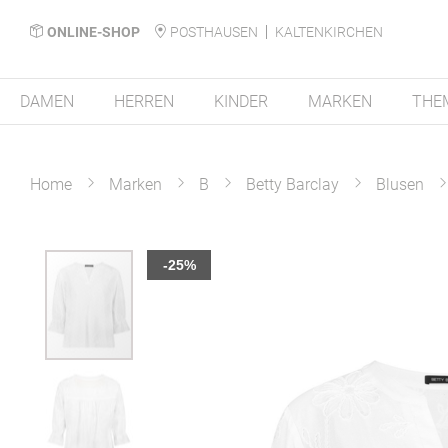
ONLINE-SHOP
POSTHAUSEN
KALTENKIRCHEN
DAMEN
HERREN
KINDER
MARKEN
THE
Home
Marken
B
Betty Barclay
Blusen
Zum
-25%
Ende
der
Bildergalerie
springen