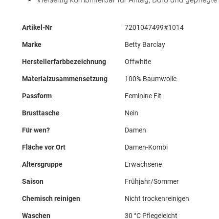
Mehr
Artikel-Nr
7201047499#1014
Informationen
Marke
Betty Barclay
Herstellerfarbbezeichnung
Offwhite
Materialzusammensetzung
100% Baumwolle
Passform
Feminine Fit
Brusttasche
Nein
Für wen?
Damen
Fläche vor Ort
Damen-Kombi
Altersgruppe
Erwachsene
Saison
Frühjahr/Sommer
Chemisch reinigen
Nicht trockenreinigen
Waschen
30 °C Pflegeleicht