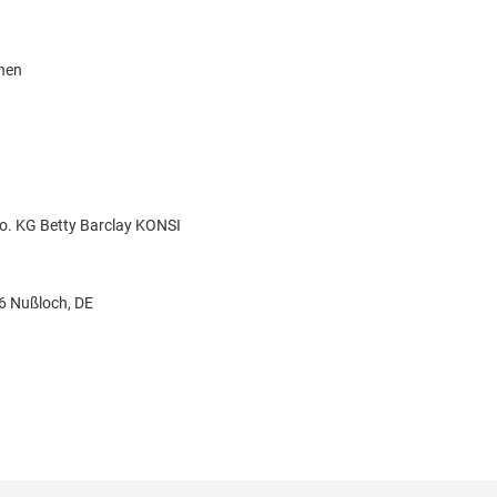
knen
o. KG Betty Barclay KONSI
26 Nußloch, DE