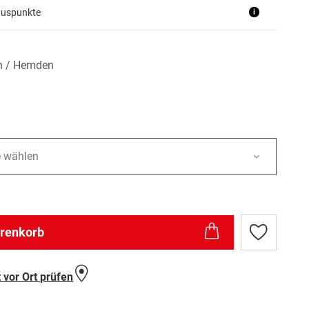
nuspunkte
i
n / Hemden
e wählen
arenkorb
Zur
Wunschlist
hinzufügen
 vor Ort prüfen