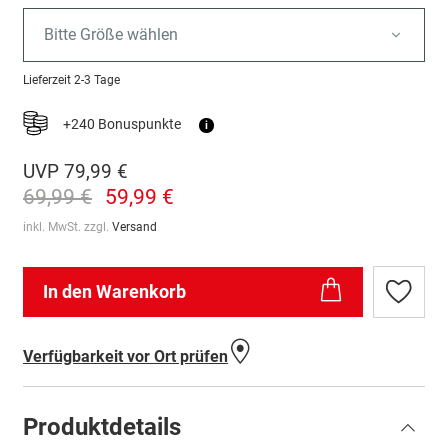
Bitte Größe wählen
Lieferzeit
2-3 Tage
+240 Bonuspunkte
i
UVP
79,99 €
69,99 €
59,99 €
inkl. MwSt. zzgl.
Versand
In den Warenkorb
Zur
Wunschl
hinzufü
Verfügbarkeit vor Ort prüfen
Produktdetails