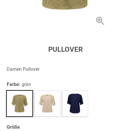
Zum
PULLOVER
Anfang
der
Bildergalerie
Damen Pullover
springen
Farbe:
grün
Größe