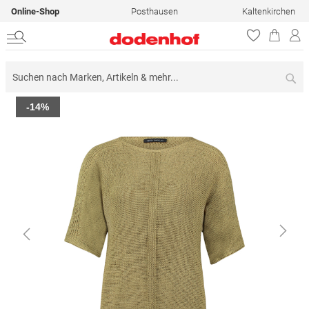
Online-Shop
Posthausen
Kaltenkirchen
Su
Zum
-14%
Ende
der
Bildergalerie
springen