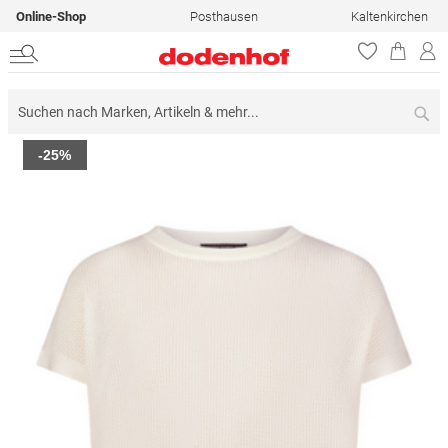
Online-Shop
Posthausen
Kaltenkirchen
Su
Zum
-25%
Ende
der
Bildergalerie
springen