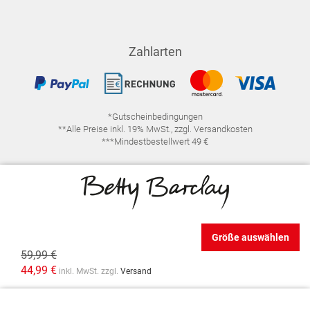
Zahlarten
*Gutscheinbedingungen
**Alle Preise inkl. 19% MwSt., zzgl. Versandkosten
***Mindestbestellwert 49 €
Folge uns
Größe auswählen
59,99 €
44,99 €
inkl. MwSt. zzgl.
Versand
IMPRESSUM
FAQ
DATENSCHUTZ
DATENSCHUTZ-EINSTELLUNGEN
WIDERRUFSRECHT