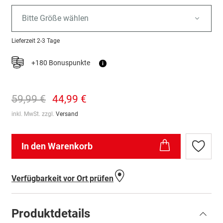
Bitte Größe wählen
Lieferzeit
2-3 Tage
+180 Bonuspunkte
i
59,99 €
44,99 €
inkl. MwSt. zzgl.
Versand
In den Warenkorb
Zur
Wunschl
hinzufü
Verfügbarkeit vor Ort prüfen
Produktdetails