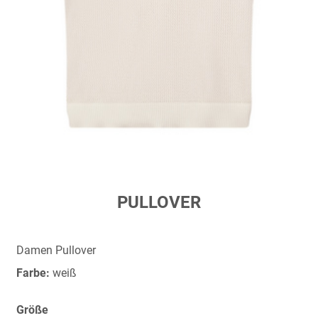
Zum
PULLOVER
Anfang
der
Bildergalerie
Damen Pullover
springen
Farbe:
weiß
Größe