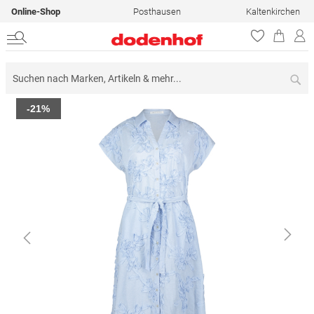
Online-Shop
Posthausen
Kaltenkirchen
Su
Zum
-21%
Ende
der
Bildergalerie
springen