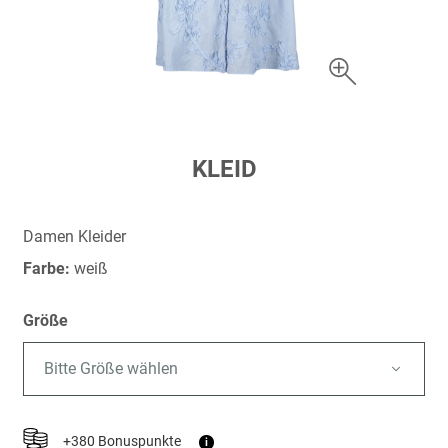
Zum
KLEID
Anfang
der
Bildergalerie
Damen Kleider
springen
Farbe:
weiß
Größe
Bitte Größe wählen
+380 Bonuspunkte
i