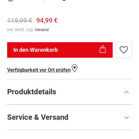
119,99 €
94,99 €
inkl. MwSt. zzgl.
Versand
In den Warenkorb
Zur
Wunschl
hinzufü
Verfügbarkeit vor Ort prüfen
Produktdetails
Service & Versand