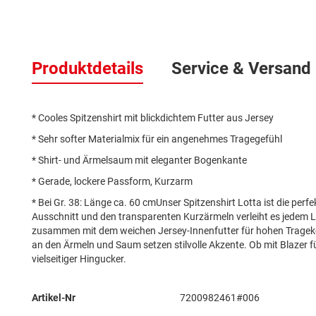
Zum
Anfang
Produktdetails
Service & Versand
der
Bildergalerie
springen
* Cooles Spitzenshirt mit blickdichtem Futter aus Jersey
* Sehr softer Materialmix für ein angenehmes Tragegefühl
* Shirt- und Ärmelsaum mit eleganter Bogenkante
* Gerade, lockere Passform, Kurzarm
* Bei Gr. 38: Länge ca. 60 cmUnser Spitzenshirt Lotta ist die perf
Ausschnitt und den transparenten Kurzärmeln verleiht es jedem Lo
zusammen mit dem weichen Jersey-Innenfutter für hohen Trageko
an den Ärmeln und Saum setzen stilvolle Akzente. Ob mit Blazer fü
vielseitiger Hingucker.
Mehr
Artikel-Nr
7200982461#006
Informationen