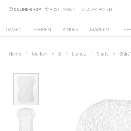
ONLINE-SHOP
POSTHAUSEN
KALTENKIRCHEN
DAMEN
HERREN
KINDER
MARKEN
THE
Home
Marken
B
bianca
Shirts
Shirt 
Zum
Ende
der
Bildergalerie
springen