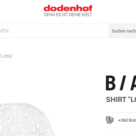
DENN ES IST DEINE WELT
MEN
"Lotta"
SHIRT "
+360 Bo