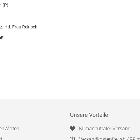
n (P)
. Hd. Frau Reinsch
DE
Unsere Vorteile
enWelten
Klimaneutraler Versand
d
Versandkostenfrei ab 49€ 