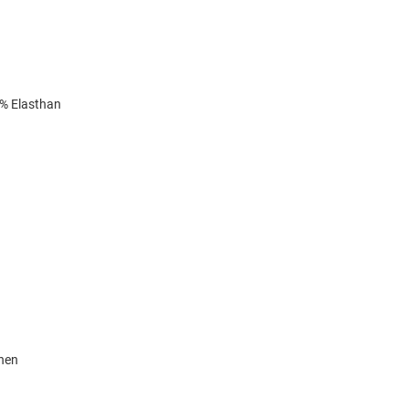
6% Elasthan
knen