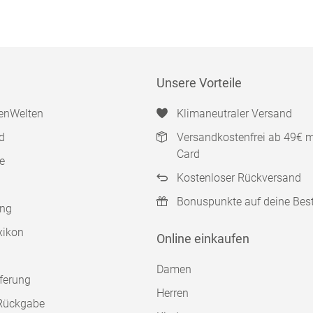
Unsere Vorteile
enWelten
Klimaneutraler Versand
d
Versandkostenfrei ab 49€ 
Card
e
Kostenloser Rückversand
Bonuspunkte auf deine Bes
ung
xikon
Online einkaufen
Damen
ferung
Herren
Rückgabe