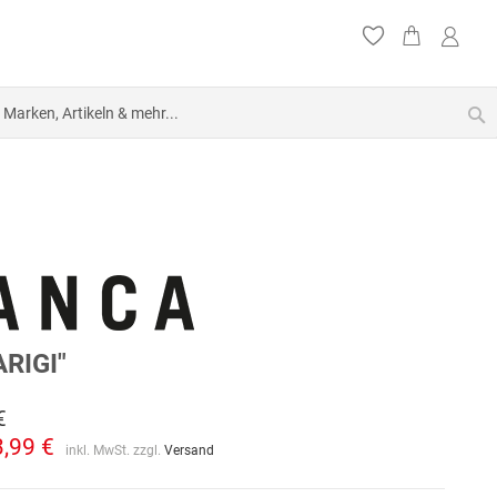
S
RIGI"
€
3,99 €
inkl. MwSt. zzgl.
Versand