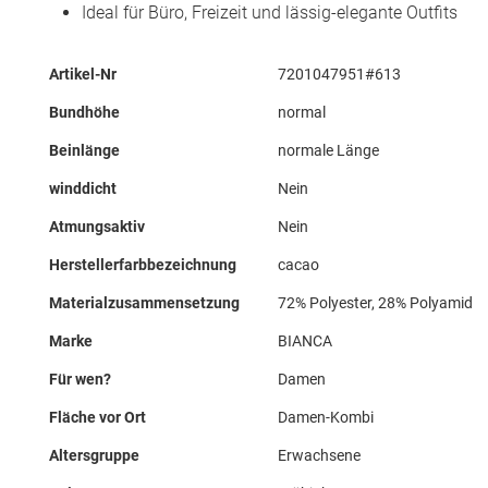
Ideal für Büro, Freizeit und lässig-elegante Outfits
Mehr
Artikel-Nr
7201047951#613
Informationen
Bundhöhe
normal
Beinlänge
normale Länge
winddicht
Nein
Atmungsaktiv
Nein
Herstellerfarbbezeichnung
cacao
Materialzusammensetzung
72% Polyester, 28% Polyamid
Marke
BIANCA
Für wen?
Damen
Fläche vor Ort
Damen-Kombi
Altersgruppe
Erwachsene