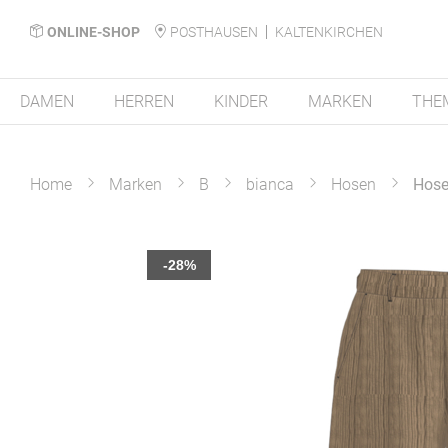
ONLINE-SHOP
POSTHAUSEN
KALTENKIRCHEN
DAMEN
HERREN
KINDER
MARKEN
THE
Home
Marken
B
bianca
Hosen
Hose 
Zum
-28%
Ende
der
Bildergalerie
springen