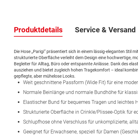
Zum
Anfang
Produktdetails
Service & Versand
der
Bildergalerie
springen
Die Hose „Parigi“ präsentiert sich in einem lässig-eleganten Stil m
strukturierte Oberfläche verleiht dem Design eine hochwertige, 
Begleiter für Alltag, Büro oder entspannte Anlässe. Dank des elas
ausziehen und bietet zugleich hohen Tragekomfort – ideal kombinier
gepflegte, aber mühelose Looks.
Weit geschnittene Passform (Wide Fit) für eine moder
Normale Beinlänge und normale Bundhöhe für klassi
Elastischer Bund für bequemes Tragen und leichtes 
Strukturierte Oberfläche in Crinkle/Plissee-Optik für
Schlupfhose ohne Verschluss für unkomplizierte, allt
Geeignet für Erwachsene, speziell für Damen (Geschl