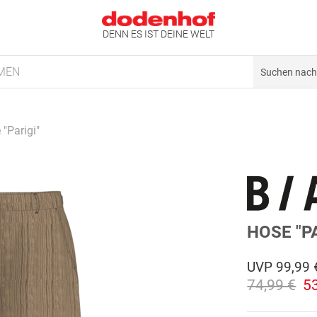
DENN ES IST DEINE WELT
MEN
"Parigi"
HOSE "PA
UVP
99,99 
74,99 €
5