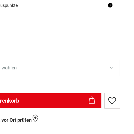
nuspunkte
i
n
e wählen
arenkorb
Zur
Wunschlist
hinzufügen
 vor Ort prüfen