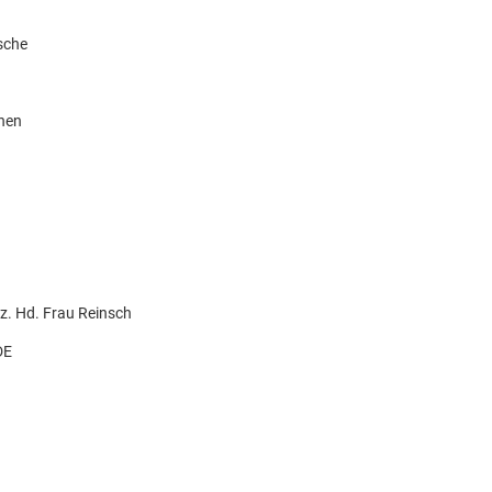
sche
knen
. Hd. Frau Reinsch
DE