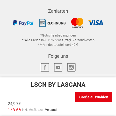
Zahlarten
*Gutscheinbedingungen
**Alle Preise inkl. 19% MwSt., zzgl. Versandkosten
***Mindestbestellwert 49 €
Folge uns
LSCN BY LASCANA
IMPRESSUM
FAQ
DATENSCHUTZ
Größe auswählen
DATENSCHUTZ-EINSTELLUNGEN
WIDERRUFSRECHT
24,99 €
VERTRAG WIDERRUFEN
AGB
17,99 €
inkl. MwSt. zzgl.
Versand