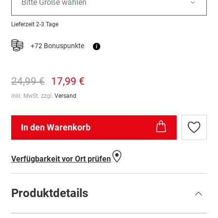
Bitte Größe wählen
Lieferzeit
2-3 Tage
+72 Bonuspunkte
i
24,99 €
17,99 €
inkl. MwSt. zzgl.
Versand
In den Warenkorb
Zur
Wunschl
hinzufü
Verfügbarkeit vor Ort prüfen
Produktdetails