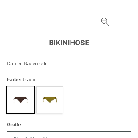
Zum
BIKINIHOSE
Anfang
der
Bildergalerie
Damen Bademode
springen
Farbe:
braun
Größe