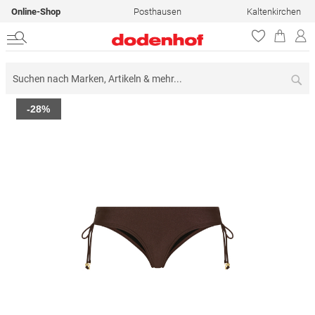
Online-Shop
Posthausen
Kaltenkirchen
Su
Zum
-28%
Ende
der
Bildergalerie
springen