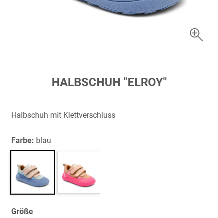
Zum
HALBSCHUH "ELROY"
Anfang
der
Bildergalerie
Halbschuh mit Klettverschluss
springen
Farbe:
blau
Größe