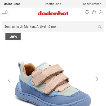
Online-Shop
Posthausen
Kaltenkirchen
Su
Zum
-29%
Ende
der
Bildergalerie
springen