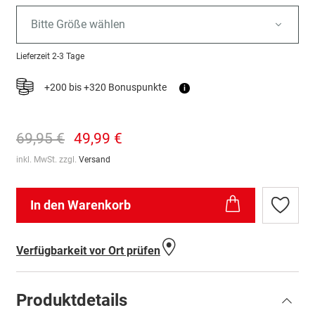
Bitte Größe wählen
Lieferzeit
2-3 Tage
+200 bis +320 Bonuspunkte
i
69,95 €
49,99 €
inkl. MwSt. zzgl.
Versand
In den Warenkorb
Zur
Wunschl
hinzufü
Verfügbarkeit vor Ort prüfen
Produktdetails