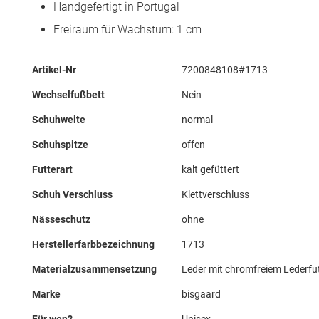
Handgefertigt in Portugal
Freiraum für Wachstum: 1 cm
Mehr
Artikel-Nr
7200848108#1713
Informationen
Wechselfußbett
Nein
Schuhweite
normal
Schuhspitze
offen
Futterart
kalt gefüttert
Schuh Verschluss
Klettverschluss
Nässeschutz
ohne
Herstellerfarbbezeichnung
1713
Materialzusammensetzung
Leder mit chromfreiem Lederfu
Marke
bisgaard