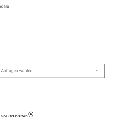
ndale
 Anfragen wählen
e
 vor Ort prüfen