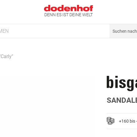
DENN ES IST DEINE WELT
MEN
Carly"
SANDALE
+160 bis