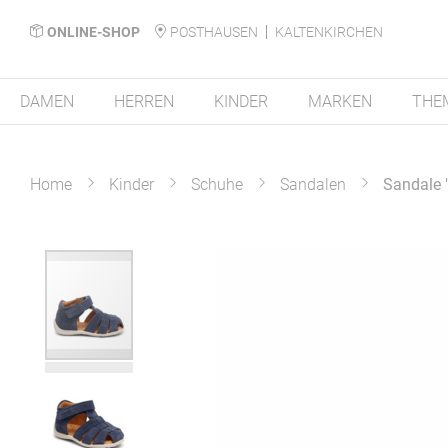
ONLINE-SHOP
POSTHAUSEN
KALTENKIRCHEN
DAMEN
HERREN
KINDER
MARKEN
THE
Home
Kinder
Schuhe
Sandalen
Sandale "
Zum
Ende
der
Bildergalerie
springen