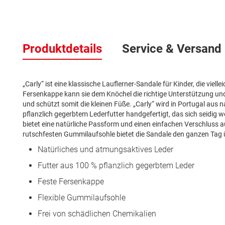
Zum
Anfang
Produktdetails
Service & Versand
der
Bildergalerie
springen
„Carly“ ist eine klassische Lauflerner-Sandale für Kinder, die viel
Fersenkappe kann sie dem Knöchel die richtige Unterstützung und 
und schützt somit die kleinen Füße. „Carly“ wird in Portugal au
pflanzlich gegerbtem Lederfutter handgefertigt, das sich seidig we
bietet eine natürliche Passform und einen einfachen Verschluss auc
rutschfesten Gummilaufsohle bietet die Sandale den ganzen Tag
Natürliches und atmungsaktives Leder
Futter aus 100 % pflanzlich gegerbtem Leder
Feste Fersenkappe
Flexible Gummilaufsohle
Frei von schädlichen Chemikalien