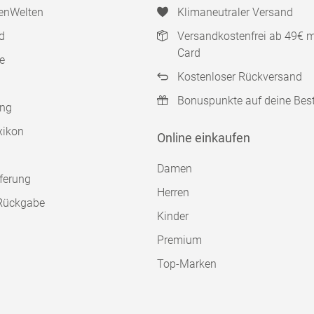
enWelten
Klimaneutraler Versand
d
Versandkostenfrei ab 49€ 
Card
e
Kostenloser Rückversand
Bonuspunkte auf deine Bes
ung
xikon
Online einkaufen
Damen
ferung
Herren
Rückgabe
Kinder
Premium
Top-Marken