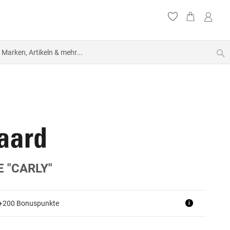
S
 "CARLY"
 +200 Bonuspunkte
i