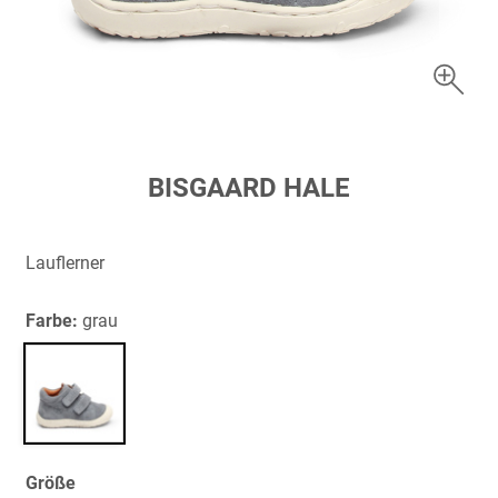
Zum
BISGAARD HALE
Anfang
der
Bildergalerie
Lauflerner
springen
Farbe:
grau
Größe