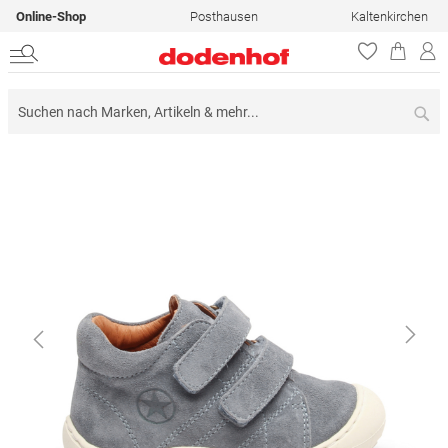
Online-Shop
Posthausen
Kaltenkirchen
Su
Zum
Ende
der
Bildergalerie
springen