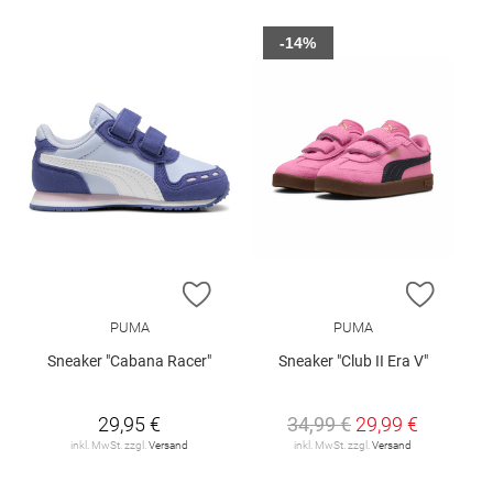
-14%
ZUR WUNSCHLISTE HINZUFÜGEN
ZUR W
PUMA
PUMA
Sneaker "Cabana Racer"
Sneaker "Club II Era V"
29,95 €
34,99 €
29,99 €
inkl. MwSt. zzgl.
Versand
inkl. MwSt. zzgl.
Versand