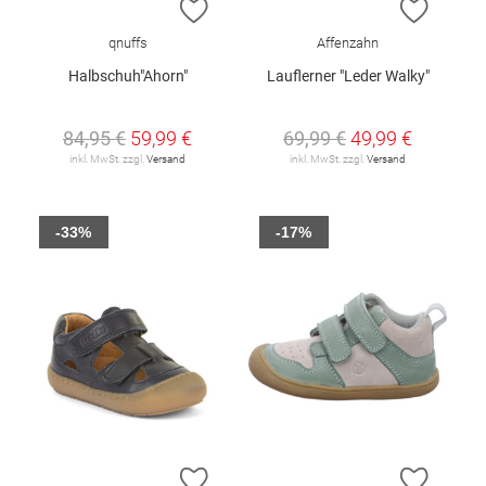
ZUR WUNSCHLISTE HINZUFÜGEN
ZUR W
qnuffs
Affenzahn
Halbschuh"Ahorn"
Lauflerner "Leder Walky"
84,95 €
59,99 €
69,99 €
49,99 €
inkl. MwSt. zzgl.
Versand
inkl. MwSt. zzgl.
Versand
-33%
-17%
ZUR WUNSCHLISTE HINZUFÜGEN
ZUR W