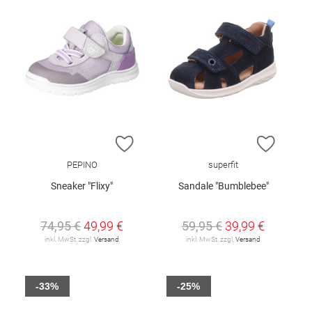
ZUR WUNSCHLISTE HINZUFÜGEN
ZUR W
PEPINO
superfit
Sneaker "Flixy"
Sandale "Bumblebee"
74,95 €
49,99 €
59,95 €
39,99 €
inkl. MwSt. zzgl.
Versand
inkl. MwSt. zzgl.
Versand
-33%
-25%