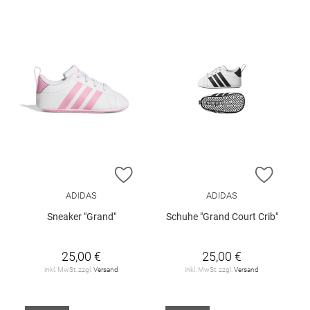
ZUR WUNSCHLISTE HINZUFÜGEN
ZUR W
ADIDAS
ADIDAS
Sneaker "Grand"
Schuhe "Grand Court Crib"
25,00 €
25,00 €
inkl. MwSt. zzgl.
Versand
inkl. MwSt. zzgl.
Versand