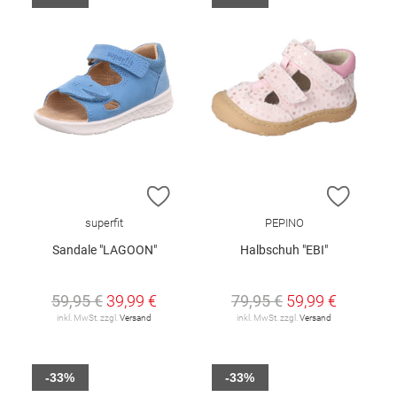
ZUR WUNSCHLISTE HINZUFÜGEN
ZUR W
superfit
PEPINO
Sandale "LAGOON"
Halbschuh "EBI"
59,95 €
39,99 €
79,95 €
59,99 €
inkl. MwSt. zzgl.
Versand
inkl. MwSt. zzgl.
Versand
-33%
-33%