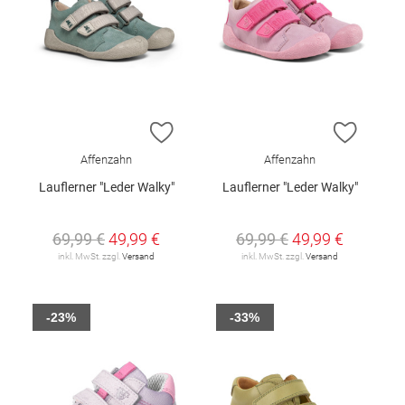
ZUR WUNSCHLISTE HINZUFÜGEN
ZUR W
Affenzahn
Affenzahn
Lauflerner "Leder Walky"
Lauflerner "Leder Walky"
69,99 €
49,99 €
69,99 €
49,99 €
inkl. MwSt. zzgl.
Versand
inkl. MwSt. zzgl.
Versand
-23%
-33%