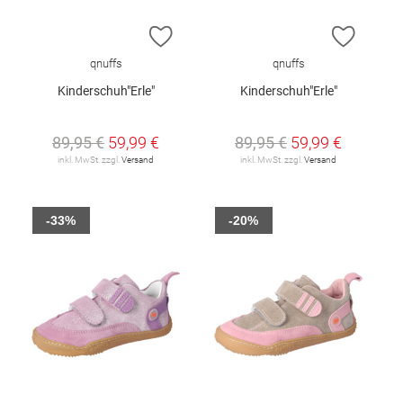
ZUR WUNSCHLISTE HINZUFÜGEN
ZUR W
qnuffs
qnuffs
Kinderschuh"Erle"
Kinderschuh"Erle"
89,95 €
59,99 €
89,95 €
59,99 €
inkl. MwSt. zzgl.
Versand
inkl. MwSt. zzgl.
Versand
-33%
-20%