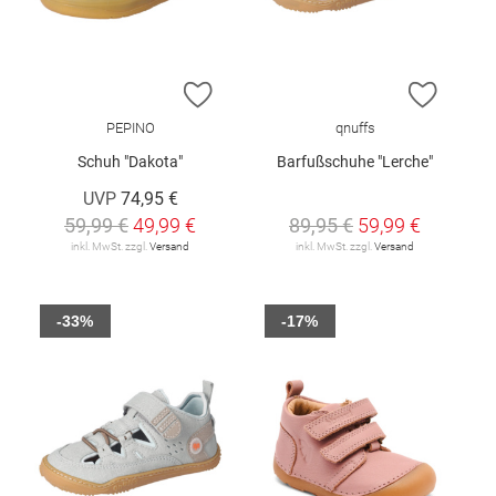
ZUR WUNSCHLISTE HINZUFÜGEN
ZUR W
PEPINO
qnuffs
Schuh "Dakota"
Barfußschuhe "Lerche"
UVP
74,95 €
59,99 €
49,99 €
89,95 €
59,99 €
inkl. MwSt. zzgl.
Versand
inkl. MwSt. zzgl.
Versand
-33%
-17%