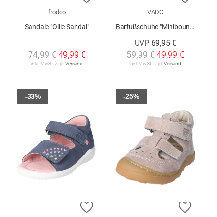
froddo
VADO
Sandale "Ollie Sandal"
Barfußschuhe "Minibounce"
UVP
69,95 €
74,99 €
49,99 €
59,99 €
49,99 €
inkl. MwSt. zzgl.
Versand
inkl. MwSt. zzgl.
Versand
-33%
-25%
ZUR WUNSCHLISTE HINZUFÜGEN
ZUR W