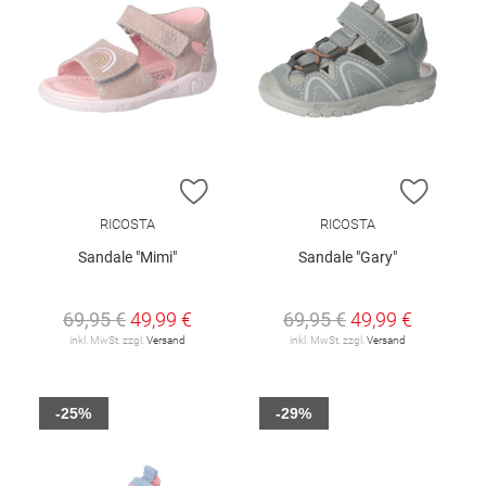
ZUR WUNSCHLISTE HINZUFÜGEN
ZUR W
RICOSTA
RICOSTA
Sandale "Mimi"
Sandale "Gary"
69,95 €
49,99 €
69,95 €
49,99 €
inkl. MwSt. zzgl.
Versand
inkl. MwSt. zzgl.
Versand
-25%
-29%