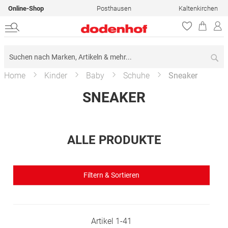
Online-Shop
Posthausen
Kaltenkirchen
Su
Home
Kinder
Baby
Schuhe
Sneaker
SNEAKER
ALLE PRODUKTE
Filtern & Sortieren
Artikel
1
-
41