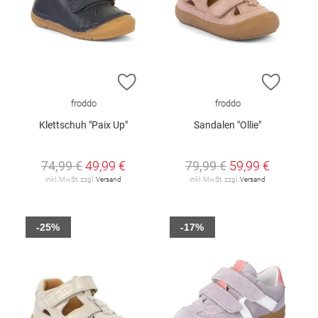
ZUR WUNSCHLISTE HINZUFÜGEN
ZUR W
froddo
froddo
Klettschuh "Paix Up"
Sandalen "Ollie"
74,99 €
49,99 €
79,99 €
59,99 €
inkl. MwSt. zzgl.
Versand
inkl. MwSt. zzgl.
Versand
-25%
-17%