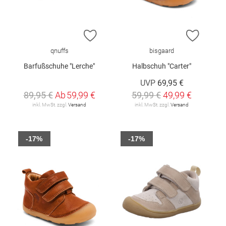
ZUR WUNSCHLISTE HINZUFÜGEN
ZUR W
qnuffs
bisgaard
Barfußschuhe "Lerche"
Halbschuh "Carter"
UVP
69,95 €
89,95 €
Ab
59,99 €
59,99 €
49,99 €
inkl. MwSt. zzgl.
Versand
inkl. MwSt. zzgl.
Versand
-17%
-17%