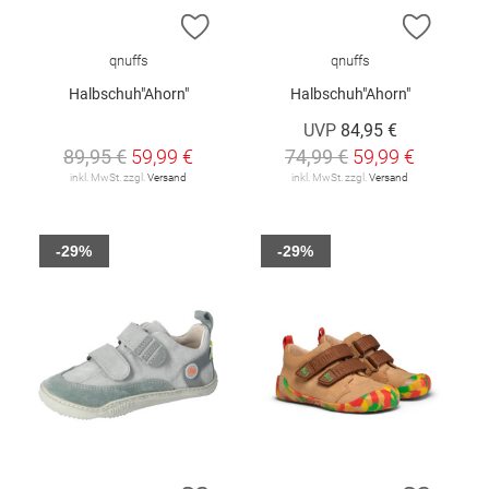
ZUR WUNSCHLISTE HINZUFÜGEN
ZUR W
qnuffs
qnuffs
Halbschuh"Ahorn"
Halbschuh"Ahorn"
UVP
84,95 €
89,95 €
59,99 €
74,99 €
59,99 €
inkl. MwSt. zzgl.
Versand
inkl. MwSt. zzgl.
Versand
-29%
-29%