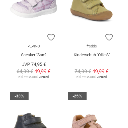
ZUR WUNSCHLISTE HINZUFÜGEN
ZUR W
PEPINO
froddo
Sneaker "Sam"
Kinderschuh "Ollie S"
UVP
74,95 €
64,99 €
49,99 €
74,99 €
49,99 €
inkl. MwSt. zzgl.
Versand
inkl. MwSt. zzgl.
Versand
-33%
-25%