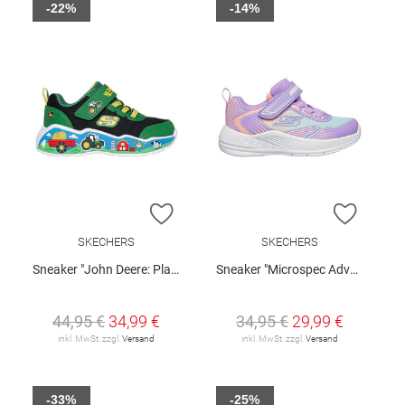
-22%
-14%
ZUR WUNSCHLISTE HINZUFÜGEN
ZUR W
SKECHERS
SKECHERS
Sneaker "John Deere: Play Scene- Barn-Squad Buddies"
Sneaker "Microspec Advance"
44,95 €
34,99 €
34,95 €
29,99 €
inkl. MwSt. zzgl.
Versand
inkl. MwSt. zzgl.
Versand
-33%
-25%