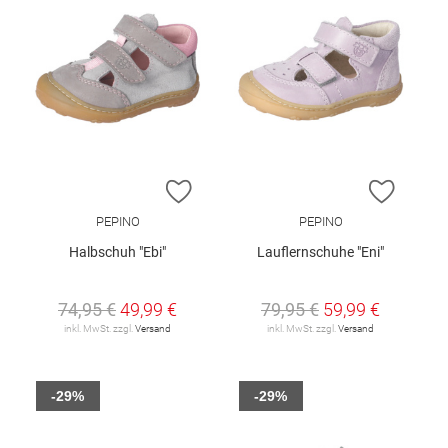
ZUR WUNSCHLISTE HINZUFÜGEN
ZUR W
PEPINO
PEPINO
Halbschuh "Ebi"
Lauflernschuhe "Eni"
74,95 €
49,99 €
79,95 €
59,99 €
inkl. MwSt. zzgl.
Versand
inkl. MwSt. zzgl.
Versand
-29%
-29%