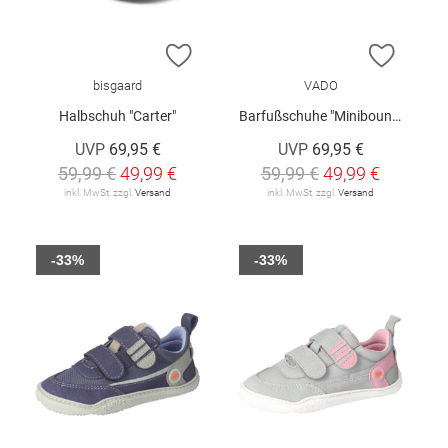
ZUR WUNSCHLISTE HINZUFÜGEN
ZUR W
bisgaard
VADO
Halbschuh "Carter"
Barfußschuhe "Minibounce"
UVP
69,95 €
UVP
69,95 €
59,99 €
49,99 €
59,99 €
49,99 €
inkl. MwSt. zzgl.
Versand
inkl. MwSt. zzgl.
Versand
-33%
-33%