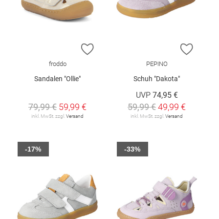
ZUR WUNSCHLISTE HINZUFÜGEN
ZUR W
froddo
PEPINO
Sandalen "Ollie"
Schuh "Dakota"
UVP
74,95 €
79,99 €
59,99 €
59,99 €
49,99 €
inkl. MwSt. zzgl.
Versand
inkl. MwSt. zzgl.
Versand
-17%
-33%