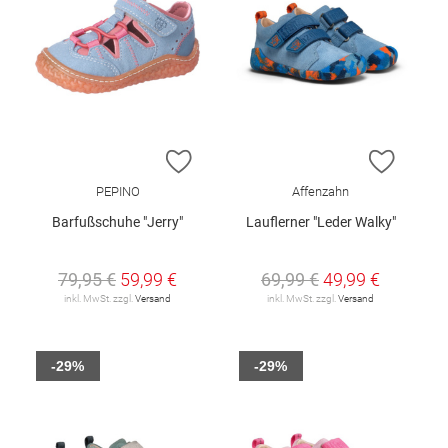
ZUR WUNSCHLISTE HINZUFÜGEN
ZUR W
PEPINO
Affenzahn
Barfußschuhe "Jerry"
Lauflerner "Leder Walky"
79,95 €
59,99 €
69,99 €
49,99 €
inkl. MwSt. zzgl.
Versand
inkl. MwSt. zzgl.
Versand
-29%
-29%