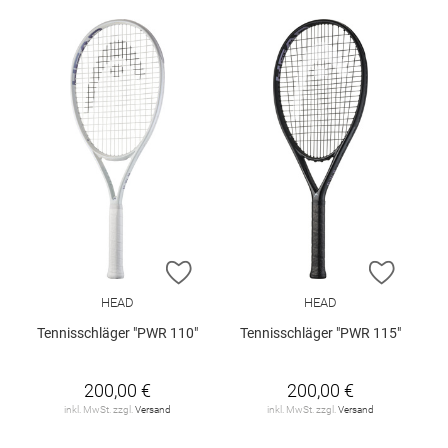
ZUR WUNSCHLISTE HINZUFÜGEN
ZUR W
HEAD
HEAD
Tennisschläger "PWR 110"
Tennisschläger "PWR 115"
200,00 €
200,00 €
inkl. MwSt. zzgl.
Versand
inkl. MwSt. zzgl.
Versand