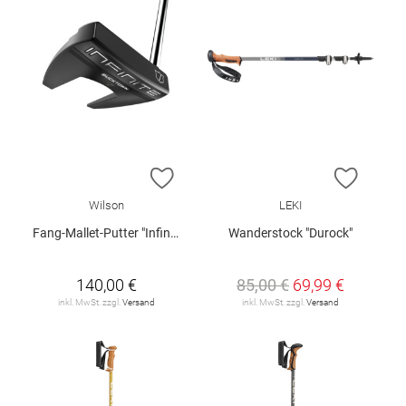
ZUR WUNSCHLISTE HINZUFÜGEN
ZUR W
Wilson
LEKI
Fang-Mallet-Putter "Infinite Bucktown"
Wanderstock "Durock"
140,00 €
85,00 €
69,99 €
inkl. MwSt. zzgl.
Versand
inkl. MwSt. zzgl.
Versand