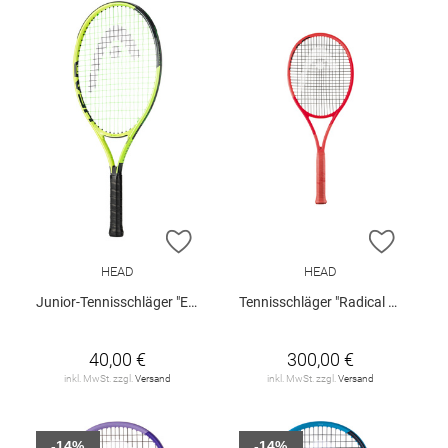
ZUR WUNSCHLISTE HINZUFÜGEN
ZUR W
HEAD
HEAD
Junior-Tennisschläger "Extreme 23"
Tennisschläger "Radical Pro 2025"
40,00 €
300,00 €
inkl. MwSt. zzgl.
Versand
inkl. MwSt. zzgl.
Versand
-14%
-14%