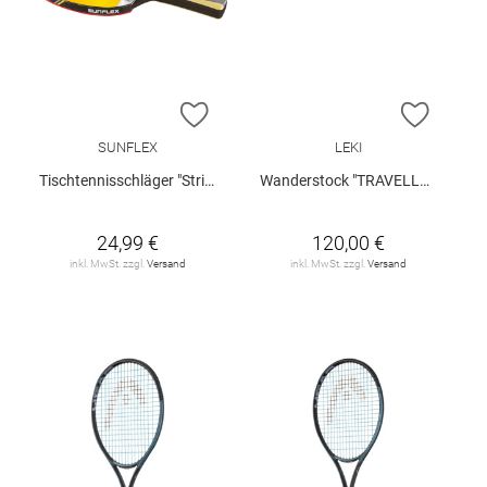
ZUR WUNSCHLISTE HINZUFÜGEN
ZUR W
SUNFLEX
LEKI
Tischtennisschläger "Strike C35"
Wanderstock "TRAVELLER ALU"
24,99 €
120,00 €
inkl. MwSt. zzgl.
Versand
inkl. MwSt. zzgl.
Versand