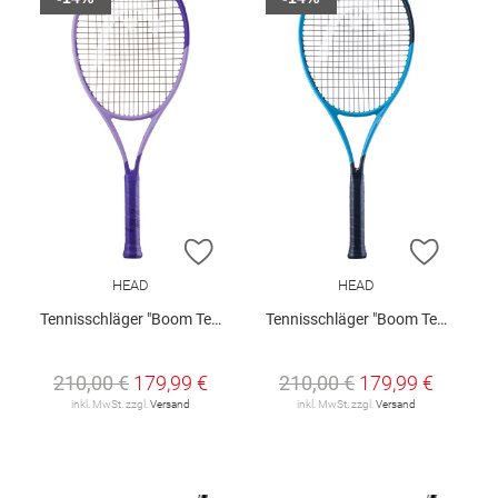
ZUR WUNSCHLISTE HINZUFÜGEN
ZUR W
HEAD
HEAD
Tennisschläger "Boom Team Alternate 2026"
Tennisschläger "Boom Team 2026"
210,00 €
179,99 €
210,00 €
179,99 €
inkl. MwSt. zzgl.
Versand
inkl. MwSt. zzgl.
Versand