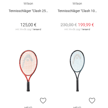
Wilson
Wilson
Tennisschläger "Clash 25 V3.0"
Tennisschläger "Clash 100L"
125,00 €
230,00 €
199,99 €
inkl. MwSt. zzgl.
Versand
inkl. MwSt. zzgl.
Versand
ZUR WUNSCHLISTE HINZUFÜGEN
ZUR W
HEAD
HEAD