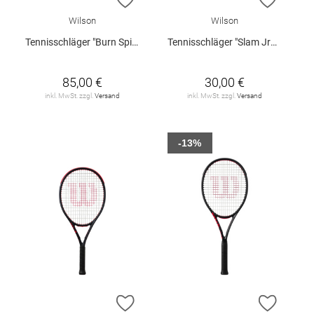
Wilson
Wilson
Tennisschläger "Burn Spin Jr25"
Tennisschläger "Slam Jr21"
85,00 €
30,00 €
inkl. MwSt. zzgl.
Versand
inkl. MwSt. zzgl.
Versand
-13%
ZUR WUNSCHLISTE HINZUFÜGEN
ZUR W