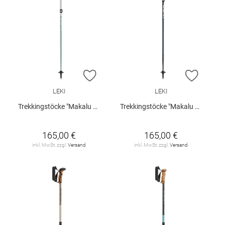
ZUR WUNSCHLISTE HINZUFÜGEN
ZUR W
LEKI
LEKI
Trekkingstöcke "Makalu FX TA"
Trekkingstöcke "Makalu FX TA"
165,00 €
165,00 €
inkl. MwSt. zzgl.
Versand
inkl. MwSt. zzgl.
Versand