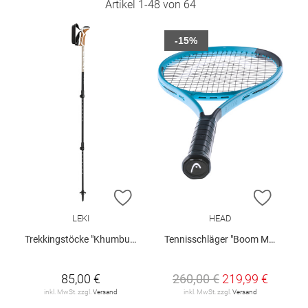
Artikel
1
-
48
von
64
-15%
ZUR WUNSCHLISTE HINZUFÜGEN
ZUR W
LEKI
HEAD
Trekkingstöcke "Khumbu Lite"
Tennisschläger "Boom MP"
85,00 €
260,00 €
219,99 €
inkl. MwSt. zzgl.
Versand
inkl. MwSt. zzgl.
Versand