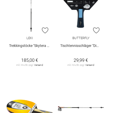
ZUR WUNSCHLISTE HINZUFÜGEN
ZUR W
LEKI
BUTTERFLY
Trekkingstöcke "Skytera FX"
Tischtennisschläger "Dimitrij Ovtcharov"
185,00 €
29,99 €
inkl. MwSt. zzgl.
Versand
inkl. MwSt. zzgl.
Versand