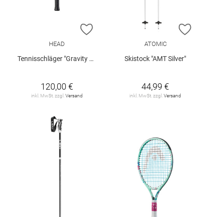
ZUR WUNSCHLISTE HINZUFÜGEN
ZUR W
HEAD
ATOMIC
Tennisschläger "Gravity Jr. 2025"
Skistock "AMT Silver"
120,00 €
44,99 €
inkl. MwSt. zzgl.
Versand
inkl. MwSt. zzgl.
Versand