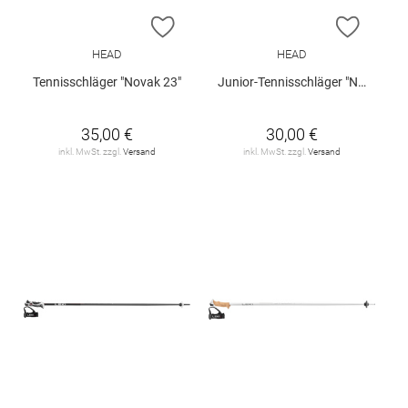
ZUR WUNSCHLISTE HINZUFÜGEN
ZUR W
HEAD
HEAD
Tennisschläger "Novak 23"
Junior-Tennisschläger "Novak 19"
35,00 €
30,00 €
inkl. MwSt. zzgl.
Versand
inkl. MwSt. zzgl.
Versand