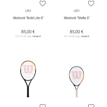
ZUR WUNSCHLISTE HINZUFÜGEN
ZUR W
LEKI
LEKI
Skistock "Bold Lite S"
Skistock "Stella S"
85,00 €
85,00 €
inkl. MwSt. zzgl.
Versand
inkl. MwSt. zzgl.
Versand
ZUR WUNSCHLISTE HINZUFÜGEN
ZUR W