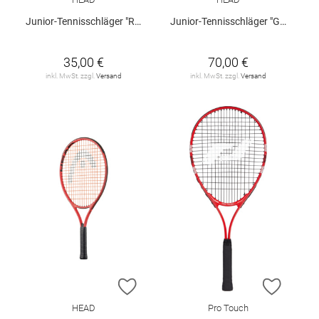
Junior-Tennisschläger "Radical 19"
Junior-Tennisschläger "Gravity 26"
35,00 €
70,00 €
inkl. MwSt. zzgl.
Versand
inkl. MwSt. zzgl.
Versand
ZUR WUNSCHLISTE HINZUFÜGEN
ZUR W
HEAD
Pro Touch