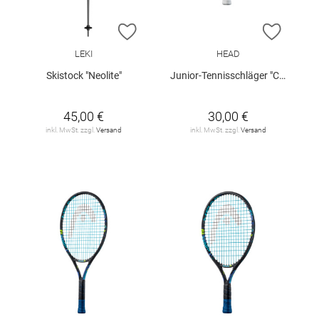
ZUR WUNSCHLISTE HINZUFÜGEN
ZUR W
LEKI
HEAD
Skistock "Neolite"
Junior-Tennisschläger "Coco 19"
45,00 €
30,00 €
inkl. MwSt. zzgl.
Versand
inkl. MwSt. zzgl.
Versand