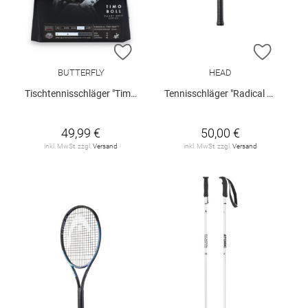
ZUR WUNSCHLISTE HINZUFÜGEN
ZUR W
BUTTERFLY
HEAD
Tischtennisschläger "Timo Boll"
Tennisschläger "Radical 25 Junior"
49,99 €
50,00 €
inkl. MwSt. zzgl.
Versand
inkl. MwSt. zzgl.
Versand