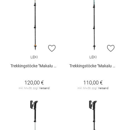
ZUR WUNSCHLISTE HINZUFÜGEN
ZUR W
LEKI
LEKI
Trekkingstöcke "Makalu Light AS"
Trekkingstöcke "Makalu Light"
120,00 €
110,00 €
inkl. MwSt. zzgl.
Versand
inkl. MwSt. zzgl.
Versand