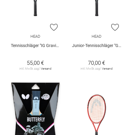
ZUR WUNSCHLISTE HINZUFÜGEN
ZUR W
HEAD
HEAD
Tennisschläger "IG Gravity Jr. 23"
Junior-Tennisschläger "Gravity 25"
55,00 €
70,00 €
inkl. MwSt. zzgl.
Versand
inkl. MwSt. zzgl.
Versand