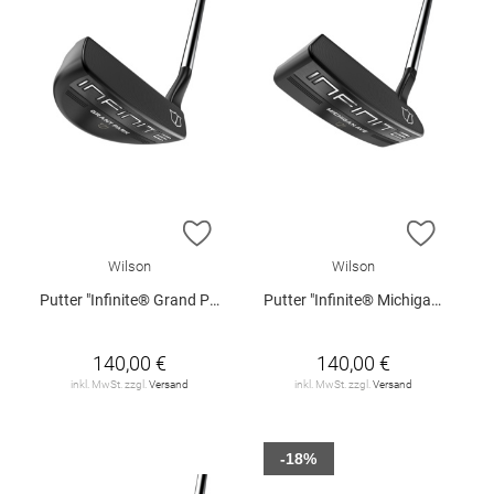
ZUR WUNSCHLISTE HINZUFÜGEN
ZUR W
Wilson
Wilson
Putter "Infinite® Grand Park™"
Putter "Infinite® Michigan Aventue®"
140,00 €
140,00 €
inkl. MwSt. zzgl.
Versand
inkl. MwSt. zzgl.
Versand
-18%