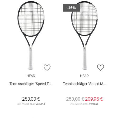
-16%
ZUR WUNSCHLISTE HINZUFÜGEN
ZUR W
HEAD
HEAD
Tennisschläger "Speed Team 2026"
Tennisschläger "Speed MP L 2026"
250,00 €
250,00 €
209,95 €
inkl. MwSt. zzgl.
Versand
inkl. MwSt. zzgl.
Versand