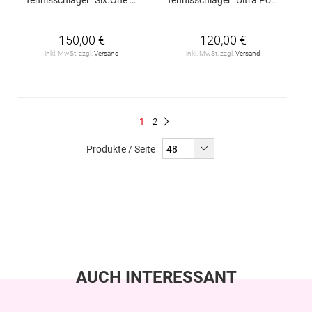
150,00 €
120,00 €
inkl. MwSt. zzgl.
Versand
inkl. MwSt. zzgl.
Versand
Seite
Du
Seite
1
2
Seite
Weiter
liest
Produkte / Seite
gerade
Seite
AUCH INTERESSANT