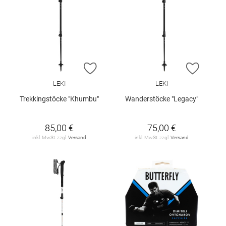
ZUR WUNSCHLISTE HINZUFÜGEN
ZUR W
LEKI
LEKI
Trekkingstöcke "Khumbu"
Wanderstöcke "Legacy"
85,00 €
75,00 €
inkl. MwSt. zzgl.
Versand
inkl. MwSt. zzgl.
Versand