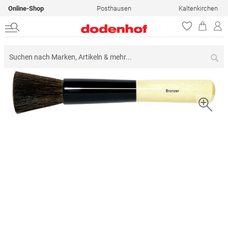
Online-Shop
Posthausen
Kaltenkirchen
Su
Zum
Ende
der
Bildergalerie
springen