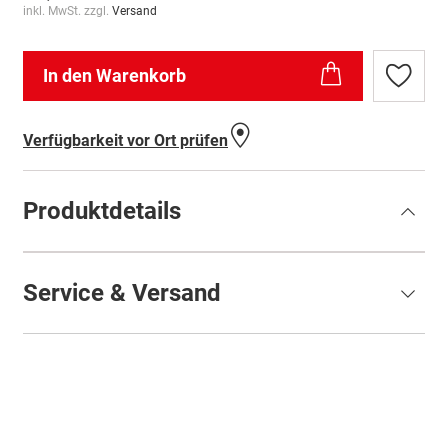
inkl. MwSt. zzgl.
Versand
In den Warenkorb
Zur
Wunschl
hinzufü
Verfügbarkeit vor Ort prüfen
Produktdetails
Service & Versand