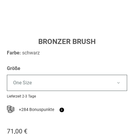
Zum
BRONZER BRUSH
Anfang
der
Farbe:
schwarz
Bildergalerie
springen
Größe
One Size
Lieferzeit
2-3 Tage
+284 Bonuspunkte
i
71,00 €