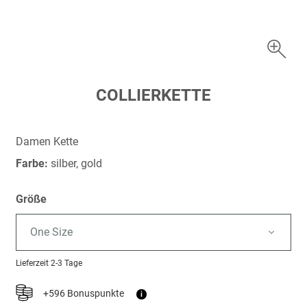
Zum
COLLIERKETTE
Anfang
der
Bildergalerie
Damen Kette
springen
Farbe:
silber, gold
Größe
One Size
Lieferzeit
2-3 Tage
+596 Bonuspunkte
i