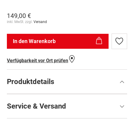
149,00 €
inkl. MwSt. zzgl.
Versand
In den Warenkorb
Zur
Wunschl
hinzufü
Verfügbarkeit vor Ort prüfen
Produktdetails
Service & Versand