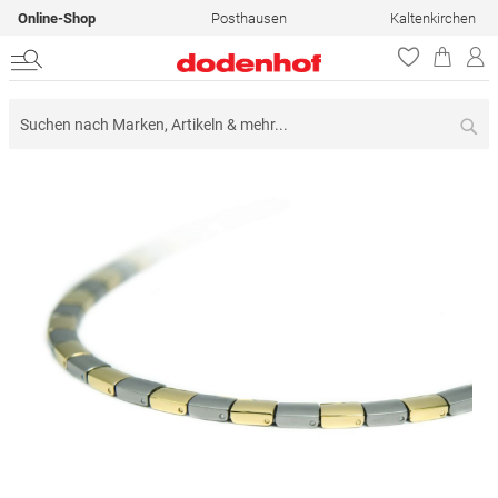
Online-Shop
Posthausen
Kaltenkirchen
Su
Zum
Ende
der
Bildergalerie
springen