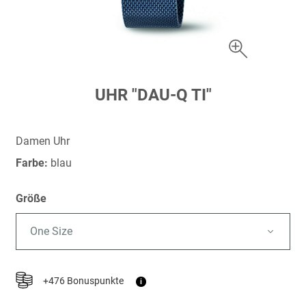
Zum
UHR "DAU-Q TI"
Anfang
der
Bildergalerie
Damen Uhr
springen
Farbe:
blau
Größe
One Size
+476 Bonuspunkte
i