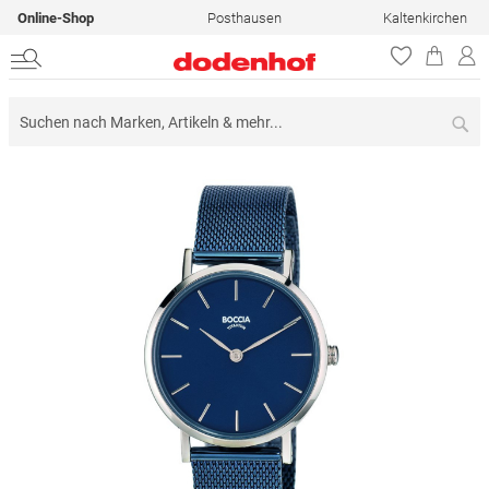
Online-Shop
Posthausen
Kaltenkirchen
Su
Zum
Ende
der
Bildergalerie
springen