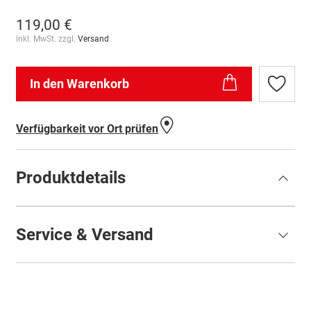
119,00 €
inkl. MwSt. zzgl.
Versand
In den Warenkorb
Zur
Wunschl
hinzufü
Verfügbarkeit vor Ort prüfen
Produktdetails
Service & Versand