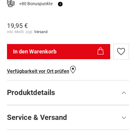
+80 Bonuspunkte
i
19,95 €
inkl. MwSt. zzgl.
Versand
In den Warenkorb
Zur
Wunschl
hinzufü
Verfügbarkeit vor Ort prüfen
Produktdetails
Service & Versand