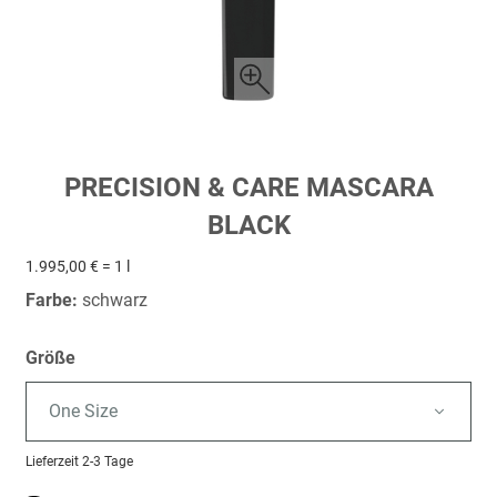
Zum
PRECISION & CARE MASCARA
Anfang
BLACK
der
Bildergalerie
1.995,00 € = 1 l
springen
Farbe:
schwarz
Größe
One Size
Lieferzeit
2-3 Tage