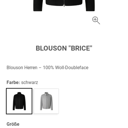
Zum
BLOUSON "BRICE"
Anfang
der
Bildergalerie
Blouson Herren – 100% Woll-Doubleface
springen
Farbe:
schwarz
Größe