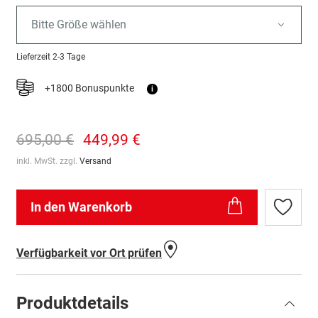
Bitte Größe wählen
Lieferzeit
2-3 Tage
+1800 Bonuspunkte
i
695,00 €
449,99 €
inkl. MwSt. zzgl.
Versand
In den Warenkorb
Zur
Wunschl
hinzufü
Verfügbarkeit vor Ort prüfen
Produktdetails