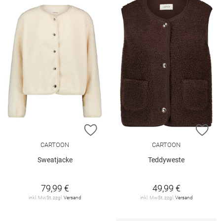
ZUR WUNSCHLISTE HINZUFÜGEN
ZU
CARTOON
CARTOON
Sweatjacke
Teddyweste
79,99 €
49,99 €
inkl. MwSt. zzgl.
Versand
inkl. MwSt. zzgl.
Versand