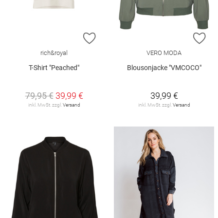
ZUR WUNSCHLISTE HINZUFÜGEN
ZU
rich&royal
VERO MODA
T-Shirt "Peached"
Blousonjacke "VMCOCO"
79,95 €
39,99 €
39,99 €
inkl. MwSt. zzgl.
Versand
inkl. MwSt. zzgl.
Versand