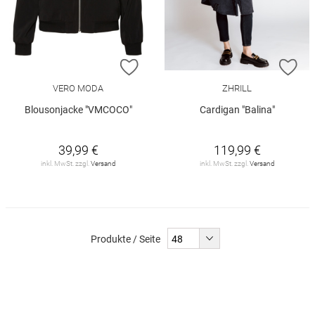
ZUR WUNSCHLISTE HINZUFÜGEN
ZU
VERO MODA
ZHRILL
Blousonjacke "VMCOCO"
Cardigan "Balina"
39,99 €
119,99 €
inkl. MwSt. zzgl.
Versand
inkl. MwSt. zzgl.
Versand
Produkte / Seite