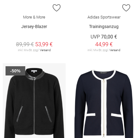
ZUR WUNSCHLISTE HINZUFÜGEN
ZU
More & More
Adidas Sportswear
Jersey-Blazer
Trainingsanzug
UVP
70,00 €
89,99 €
53,99 €
44,99 €
inkl. MwSt. zzgl.
Versand
inkl. MwSt. zzgl.
Versand
-50%