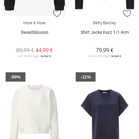
ZUR WUNSCHLISTE HINZUFÜGEN
ZU
More & More
Betty Barclay
Sweatblouson
Shirt Jacke Kurz 1/1 Arm
89,99 €
44,99 €
79,99 €
inkl. MwSt. zzgl.
Versand
inkl. MwSt. zzgl.
Versand
-50%
-11%