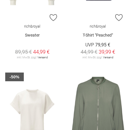
ZUR WUNSCHLISTE HINZUFÜGEN
ZU
rich&royal
rich&royal
Sweater
T-Shirt "Peached"
UVP
79,95 €
89,95 €
44,99 €
44,99 €
39,99 €
inkl. MwSt. zzgl.
Versand
inkl. MwSt. zzgl.
Versand
-50%