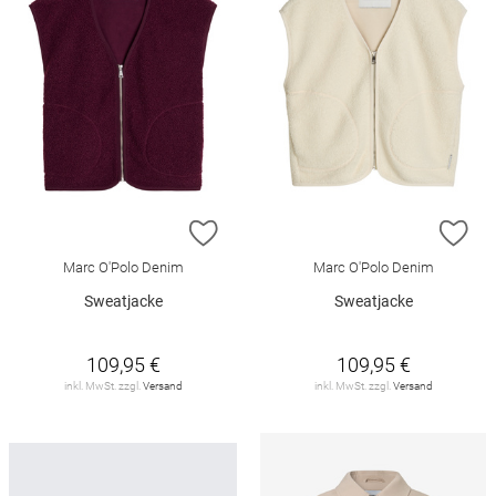
ZUR WUNSCHLISTE HINZUFÜGEN
ZU
Marc O'Polo Denim
Marc O'Polo Denim
Sweatjacke
Sweatjacke
109,95 €
109,95 €
inkl. MwSt. zzgl.
Versand
inkl. MwSt. zzgl.
Versand