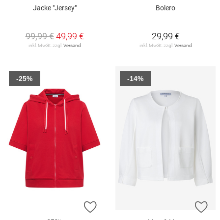
Jacke "Jersey"
Bolero
99,99 €
49,99 €
29,99 €
inkl. MwSt. zzgl.
Versand
inkl. MwSt. zzgl.
Versand
-25%
-14%
ZUR WUNSCHLISTE HINZUFÜGEN
ZU