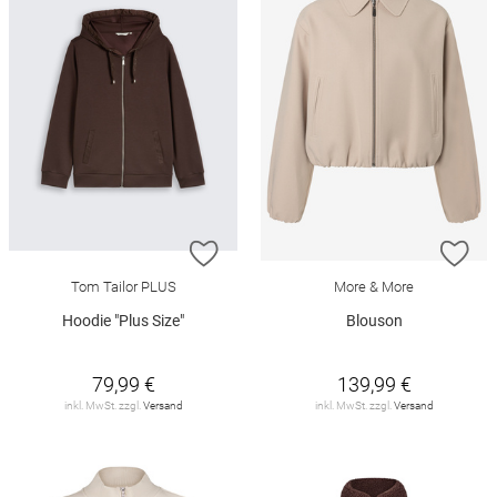
ZUR WUNSCHLISTE HINZUFÜGEN
ZU
Tom Tailor PLUS
More & More
Hoodie "Plus Size"
Blouson
79,99 €
139,99 €
inkl. MwSt. zzgl.
Versand
inkl. MwSt. zzgl.
Versand