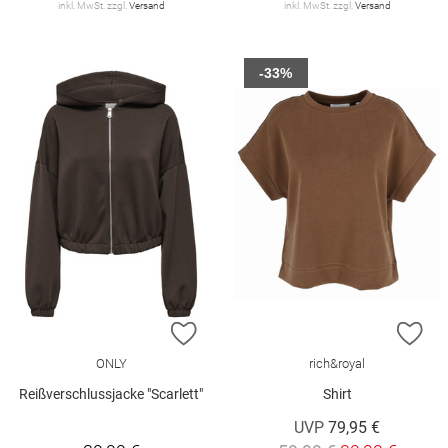
inkl. MwSt. zzgl.
Versand
inkl. MwSt. zzgl.
Versand
-33%
ZUR WUNSCHLISTE HINZUFÜGEN
ZU
ONLY
rich&royal
Reißverschlussjacke "Scarlett"
Shirt
UVP
79,95 €