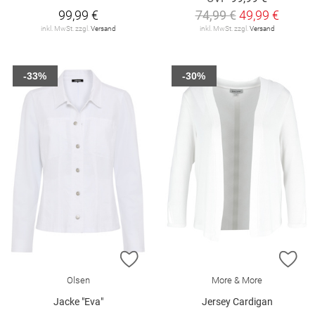
99,99 €
74,99 €
49,99 €
inkl. MwSt. zzgl.
Versand
inkl. MwSt. zzgl.
Versand
-33%
-30%
ZUR WUNSCHLISTE HINZUFÜGEN
ZU
Olsen
More & More
Jacke "Eva"
Jersey Cardigan