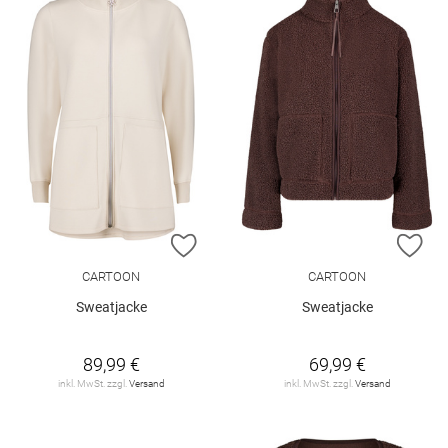
ZUR WUNSCHLISTE HINZUFÜGEN
ZU
CARTOON
CARTOON
Sweatjacke
Sweatjacke
89,99 €
69,99 €
inkl. MwSt. zzgl.
Versand
inkl. MwSt. zzgl.
Versand