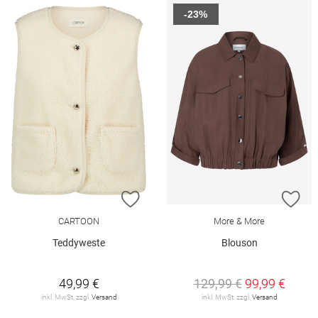
-23%
ZUR WUNSCHLISTE HINZUFÜGEN
ZU
CARTOON
More & More
Teddyweste
Blouson
49,99 €
129,99 €
99,99 €
inkl. MwSt. zzgl.
Versand
inkl. MwSt. zzgl.
Versand