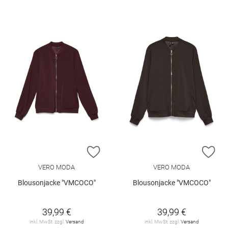
ZUR WUNSCHLISTE HINZUFÜGEN
ZU
VERO MODA
VERO MODA
Blousonjacke "VMCOCO"
Blousonjacke "VMCOCO"
39,99 €
39,99 €
inkl. MwSt. zzgl.
Versand
inkl. MwSt. zzgl.
Versand