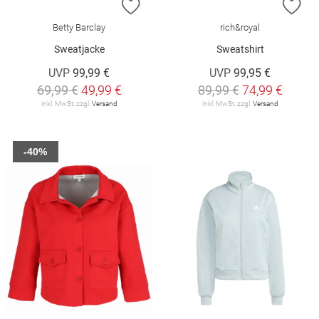
ZUR WUNSCHLISTE HINZUFÜGEN
ZU
Betty Barclay
rich&royal
Sweatjacke
Sweatshirt
UVP
99,99 €
UVP
99,95 €
69,99 €
49,99 €
89,99 €
74,99 €
inkl. MwSt. zzgl.
Versand
inkl. MwSt. zzgl.
Versand
-40%