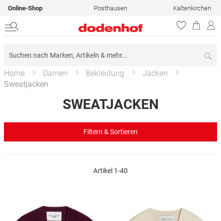
Online-Shop
Posthausen
Kaltenkirchen
Su
Home
Damen
Bekleidung
Jacken
Sweatjacken
SWEATJACKEN
Filtern & Sortieren
Artikel
1
-
40