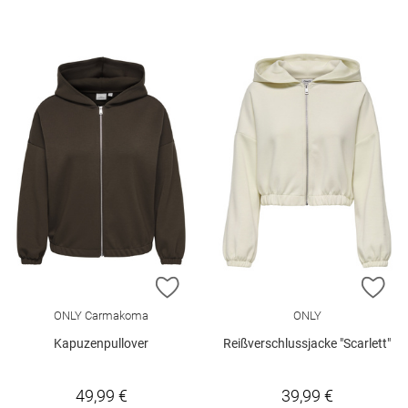
ZUR WUNSCHLISTE HINZUFÜGEN
ZU
ONLY Carmakoma
ONLY
Kapuzenpullover
Reißverschlussjacke "Scarlett"
49,99 €
39,99 €