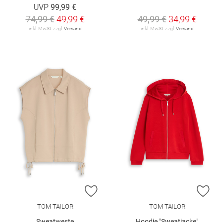
UVP
99,99 €
74,99 €
49,99 €
49,99 €
34,99 €
inkl. MwSt. zzgl.
Versand
inkl. MwSt. zzgl.
Versand
ZUR WUNSCHLISTE HINZUFÜGEN
ZU
TOM TAILOR
TOM TAILOR
Sweatweste
Hoodie "Sweatjacke"