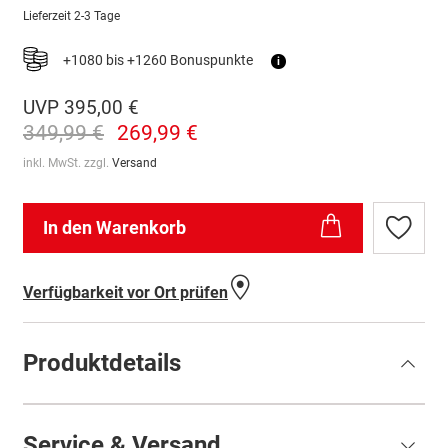
Lieferzeit
2-3 Tage
+1080 bis +1260 Bonuspunkte
i
UVP
395,00 €
349,99 €
269,99 €
inkl. MwSt. zzgl.
Versand
In den Warenkorb
Zur
Wunschl
hinzufü
Verfügbarkeit vor Ort prüfen
Produktdetails
Service & Versand