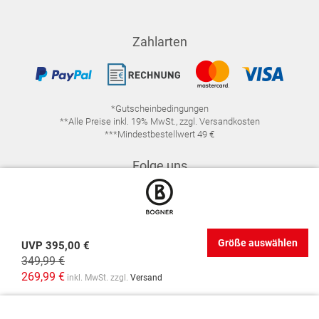
Zahlarten
*Gutscheinbedingungen
**Alle Preise inkl. 19% MwSt., zzgl. Versandkosten
***Mindestbestellwert 49 €
Folge uns
Größe auswählen
UVP
395,00 €
349,99 €
IMPRESSUM
FAQ
DATENSCHUTZ
269,99 €
inkl. MwSt. zzgl.
Versand
DATENSCHUTZ-EINSTELLUNGEN
WIDERRUFSRECHT
VERTRAG WIDERRUFEN
AGB