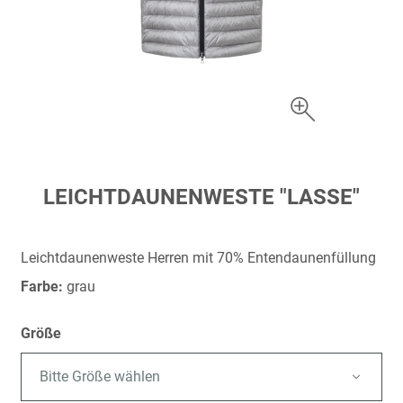
Zum
LEICHTDAUNENWESTE "LASSE"
Anfang
der
Bildergalerie
Leichtdaunenweste Herren mit 70% Entendaunenfüllung
springen
Farbe:
grau
Größe
Bitte Größe wählen