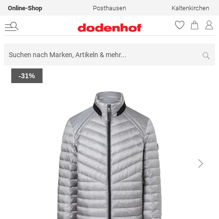
Online-Shop
Posthausen
Kaltenkirchen
Su
Zum
-31%
Ende
der
Bildergalerie
springen