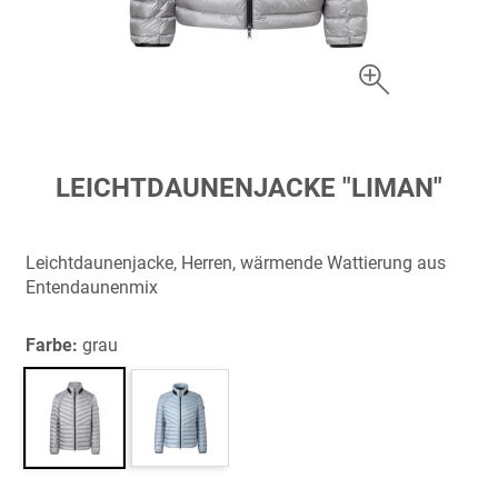
Zum
LEICHTDAUNENJACKE "LIMAN"
Anfang
der
Bildergalerie
Leichtdaunenjacke, Herren, wärmende Wattierung aus
springen
Entendaunenmix
Farbe:
grau