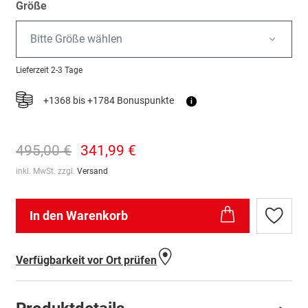
Größe
Bitte Größe wählen
Lieferzeit
2-3 Tage
+1368 bis +1784 Bonuspunkte
i
495,00 €
341,99 €
inkl. MwSt. zzgl.
Versand
In den Warenkorb
Zur
Wunschl
hinzufü
Verfügbarkeit vor Ort prüfen