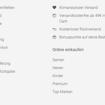
enWelten
Klimaneutraler Versand
d
Versandkostenfrei ab 49€ 
Card
e
Kostenloser Rückversand
Bonuspunkte auf deine Bes
ung
xikon
Online einkaufen
Damen
ferung
Herren
Rückgabe
Kinder
Premium
Top-Marken