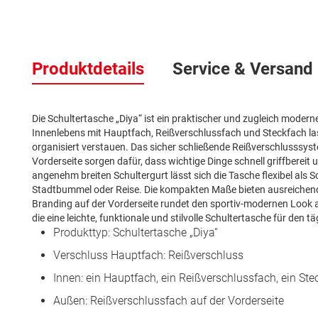
Zum
Anfang
Produktdetails
Service & Versand
der
Bildergalerie
springen
Die Schultertasche „Diya“ ist ein praktischer und zugleich moderne
Innenlebens mit Hauptfach, Reißverschlussfach und Steckfach las
organisiert verstauen. Das sicher schließende Reißverschlusssys
Vorderseite sorgen dafür, dass wichtige Dinge schnell griffbereit
angenehm breiten Schultergurt lässt sich die Tasche flexibel als S
Stadtbummel oder Reise. Die kompakten Maße bieten ausreichend
Branding auf der Vorderseite rundet den sportiv-modernen Look 
die eine leichte, funktionale und stilvolle Schultertasche für den t
Produkttyp: Schultertasche „Diya“
Verschluss Hauptfach: Reißverschluss
Innen: ein Hauptfach, ein Reißverschlussfach, ein Ste
Außen: Reißverschlussfach auf der Vorderseite