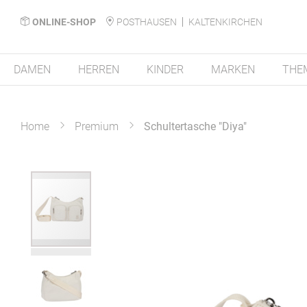
ONLINE-SHOP
POSTHAUSEN
KALTENKIRCHEN
DAMEN
HERREN
KINDER
MARKEN
THE
Home
Premium
Schultertasche "Diya"
Zum
Ende
der
Bildergalerie
springen