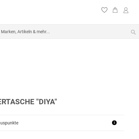
S
RTASCHE "DIYA"
nuspunkte
i