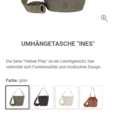
Zum
UMHÄNGETASCHE "INES"
Anfang
der
Bildergalerie
Die Serie "Verbier Play" ist ein Leichtgewicht, hier
springen
verbindet sich Funktionalität und modisches Design.
Farbe:
grün