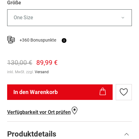
Größe
One Size
+360 Bonuspunkte
i
130,00 €
89,99 €
inkl. MwSt. zzgl.
Versand
In den Warenkorb
Zur
Wunschl
hinzufü
Verfügbarkeit vor Ort prüfen
Produktdetails