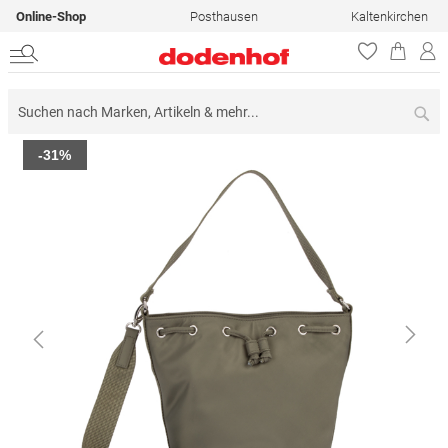
Online-Shop
Posthausen
Kaltenkirchen
Su
Zum
-31%
Ende
der
Bildergalerie
springen