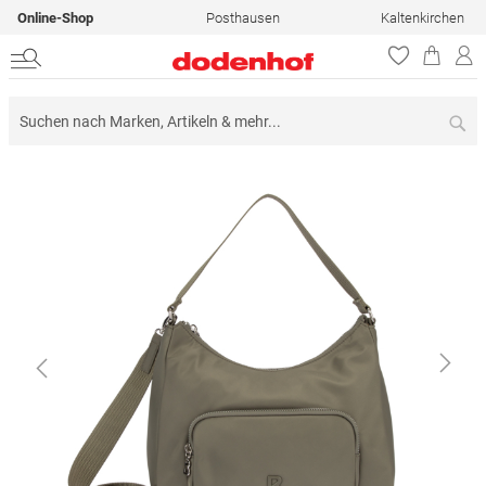
Online-Shop
Posthausen
Kaltenkirchen
Su
Zum
Ende
der
Bildergalerie
springen