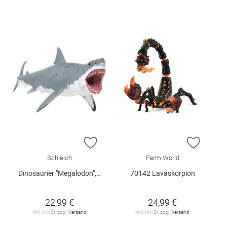
ZUR WUNSCHLISTE HINZUFÜGEN
ZUR W
Schleich
Farm World
Dinosaurier "Megalodon", Schleich
70142 Lavaskorpion
22,99 €
24,99 €
inkl. MwSt. zzgl.
Versand
inkl. MwSt. zzgl.
Versand