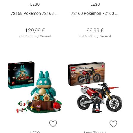
LEGO
LEGO
72168 Pokémon 72168 V29
72160 Pokémon 72160 V29
129,99 €
99,99 €
inkl. MwSt. zzgl.
Versand
inkl. MwSt. zzgl.
Versand
ZUR WUNSCHLISTE HINZUFÜGEN
ZUR W
LEGO
Lego Technik