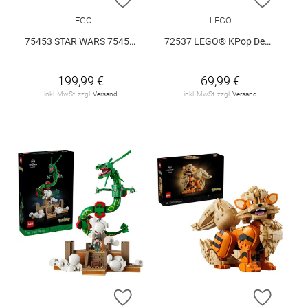
LEGO
LEGO
75453 STAR WARS 75453 V29
72537 LEGO® KPop Demon Hunters 72537 V29
199,99 €
69,99 €
inkl. MwSt. zzgl.
Versand
inkl. MwSt. zzgl.
Versand
ZUR WUNSCHLISTE HINZUFÜGEN
ZUR W