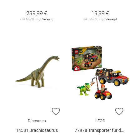
299,99 €
19,99 €
inkl. MwSt. zzgl.
Versand
inkl. MwSt. zzgl.
Versand
ZUR WUNSCHLISTE HINZUFÜGEN
ZUR W
Dinosaurs
LEGO
14581 Brachiosaurus
77978 Transporter für den Jungen T.. V29