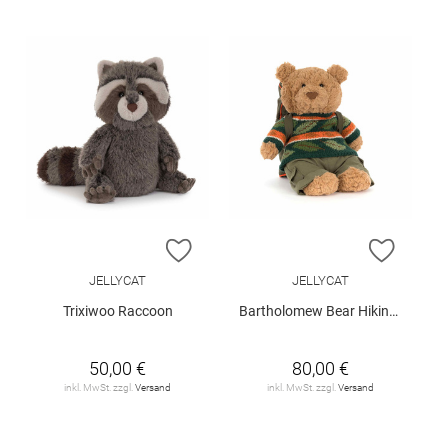
ZUR WUNSCHLISTE HINZUFÜGEN
ZUR W
JELLYCAT
JELLYCAT
Trixiwoo Raccoon
Bartholomew Bear Hiking Outfit
50,00 €
80,00 €
inkl. MwSt. zzgl.
Versand
inkl. MwSt. zzgl.
Versand