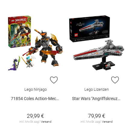
ZUR WUNSCHLISTE HINZUFÜGEN
ZUR W
Lego Ninjago
Lego Lizenzen
71854 Coles Action-Mech und Drache.. V29
Star Wars "Angriffskreuzer der Venator-Klasse", 75441
29,99 €
79,99 €
inkl. MwSt. zzgl.
Versand
inkl. MwSt. zzgl.
Versand