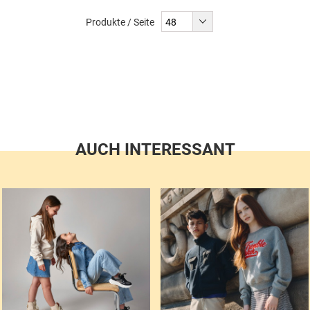
liest
Produkte / Seite
gerade
Seite
AUCH INTERESSANT