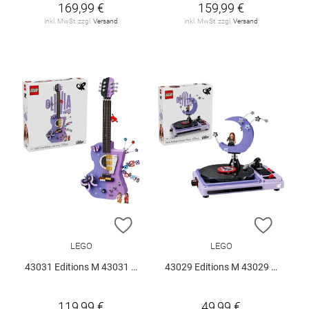
169,99 €
159,99 €
inkl. MwSt. zzgl.
Versand
inkl. MwSt. zzgl.
Versand
ZUR WUNSCHLISTE HINZUFÜGEN
ZUR W
LEGO
LEGO
43031 Editions M 43031 V29
43029 Editions M 43029 V29
119,99 €
49,99 €