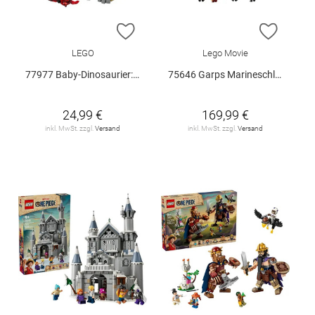
ZUR WUNSCHLISTE HINZUFÜGEN
ZUR W
LEGO
Lego Movie
77977 Baby-Dinosaurier: Pteranodon V29
75646 Garps Marineschlachtschiff V29
24,99 €
169,99 €
inkl. MwSt. zzgl.
Versand
inkl. MwSt. zzgl.
Versand