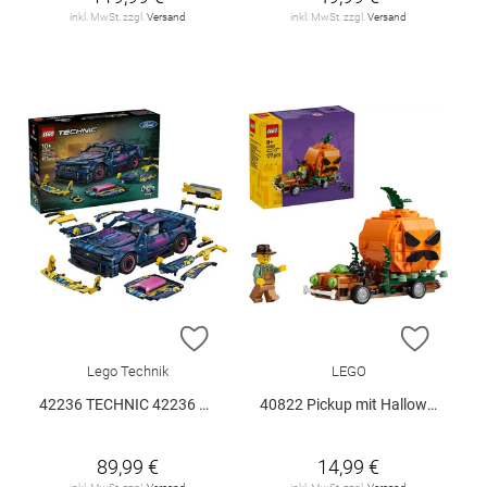
inkl. MwSt. zzgl.
Versand
inkl. MwSt. zzgl.
Versand
ZUR WUNSCHLISTE HINZUFÜGEN
ZUR W
Lego Technik
LEGO
42236 TECHNIC 42236 V29
40822 Pickup mit Halloweenkürbis V29
89,99 €
14,99 €