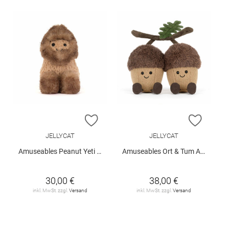
ZUR WUNSCHLISTE HINZUFÜGEN
ZUR W
JELLYCAT
JELLYCAT
Amuseables Peanut Yeti Outfit
Amuseables Ort & Tum Acorns
30,00 €
38,00 €
inkl. MwSt. zzgl.
Versand
inkl. MwSt. zzgl.
Versand