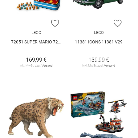
ZUR WUNSCHLISTE HINZUFÜGEN
ZUR W
LEGO
LEGO
72051 SUPER MARIO 72051 V29
11381 ICONS 11381 V29
169,99 €
139,99 €
inkl. MwSt. zzgl.
Versand
inkl. MwSt. zzgl.
Versand