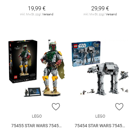
19,99 €
29,99 €
inkl. MwSt. zzgl.
Versand
inkl. MwSt. zzgl.
Versand
ZUR WUNSCHLISTE HINZUFÜGEN
ZUR W
LEGO
LEGO
75455 STAR WARS 75455 V29
75454 STAR WARS 75454 V29