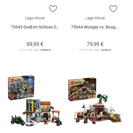
ZUR WUNSCHLISTE HINZUFÜGEN
ZUR W
Lego Movie
Lego Movie
75645 Duell im Schloss Drumm V29
75644 Woogey vs. Boogey Riesen a.. V29
99,99 €
79,99 €
inkl. MwSt. zzgl.
Versand
inkl. MwSt. zzgl.
Versand