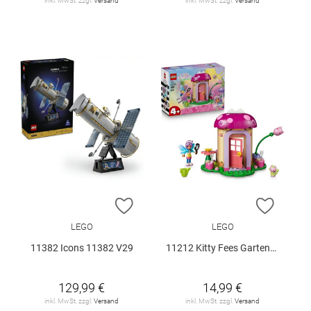
inkl. MwSt. zzgl.
Versand
inkl. MwSt. zzgl.
Versand
ZUR WUNSCHLISTE HINZUFÜGEN
ZUR W
LEGO
LEGO
11382 Icons 11382 V29
11212 Kitty Fees Gartenhaus V29
129,99 €
14,99 €
inkl. MwSt. zzgl.
Versand
inkl. MwSt. zzgl.
Versand