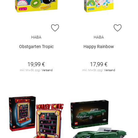
ZUR WUNSCHLISTE HINZUFÜGEN
ZUR W
HABA
HABA
Obstgarten Tropic
Happy Rainbow
19,99 €
17,99 €
inkl. MwSt. zzgl.
Versand
inkl. MwSt. zzgl.
Versand