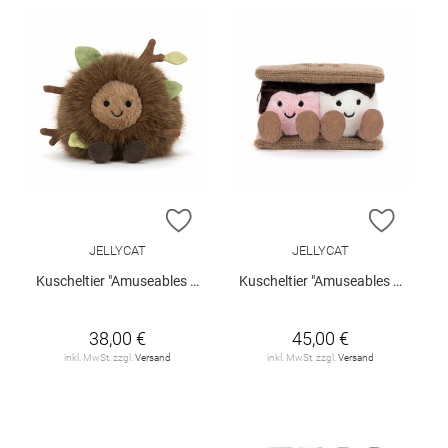
ZUR WUNSCHLISTE HINZUFÜGEN
ZUR W
JELLYCAT
JELLYCAT
Kuscheltier "Amuseables Mulshi Woodland Floor"
Kuscheltier "Amuseables S'mores"
38,00 €
45,00 €
inkl. MwSt. zzgl.
Versand
inkl. MwSt. zzgl.
Versand