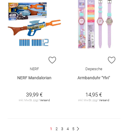
ZUR WUNSCHLISTE HINZUFÜGEN
ZUR W
NERF
Depesche
NERF Mandalorian
Armbanduhr "Ylvi"
39,99 €
14,95 €
inkl. MwSt. zzgl.
Versand
inkl. MwSt. zzgl.
Versand
Seite
Du
Seite
Seite
Seite
Seite
1
2
3
4
5
Seite
Weiter