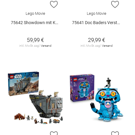
ZUR WUNSCHLISTE HINZUFÜGEN
ZUR W
Lego Movie
Lego Movie
75642 Showdown mit Kapitän Smoker V29
75641 Doc Baders Versteck V29
59,99 €
29,99 €
inkl. MwSt. zzgl.
Versand
inkl. MwSt. zzgl.
Versand
ZUR WUNSCHLISTE HINZUFÜGEN
ZUR W