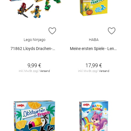
ZUR WUNSCHLISTE HINZUFÜGEN
ZUR W
Lego Ninjago
HABA
71862 Lloyds Drachen-Mech Battle Set V29
Meine ersten Spiele - Lennys Traktor
9,99 €
17,99 €
inkl. MwSt. zzgl.
Versand
inkl. MwSt. zzgl.
Versand