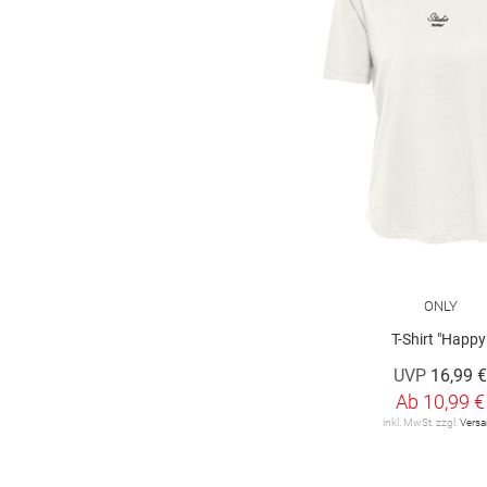
Marc O'Polo
8
Marc O'Polo Denim
16
More & More
44
OH APRIL
3
ONLY
36
ONLY Carmakoma
6
OPUS
15
ONLY
T-Shirt "Happy
OUI
5
UVP
16,99 
Olsen
26
Ab
10,99 €
inkl. MwSt. zzgl.
Vers
Q/S designed by
30
RABE
91