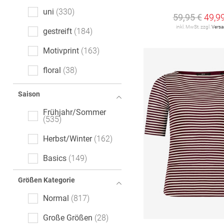
Comfort Fit
7
uni
330
59,95 €
49,9
Cropped Fit
7
inkl. MwSt. zzgl.
Vers
gestreift
184
Flared Fit
2
Motivprint
163
Modern Fit
2
floral
38
Wide Fit
2
melange
28
Saison
Tailored Fit
1
Mottoprint
23
Frühjahr/Sommer
535
Logoprint
13
Herbst/Winter
162
gemustert
13
Basics
149
gepunktet
11
Größen Kategorie
Animalprint
10
Normal
817
Color-Blocking
7
Große Größen
28