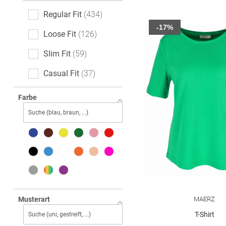
Regular Fit
434
-17%
Loose Fit
126
Slim Fit
59
Casual Fit
37
Relaxed Fit
28
Farbe
Boxy Fit
21
Classic Fit
21
Feminine Fit
17
Oversized
12
Body Fit
10
MAERZ
Musterart
Straight Fit
9
T-Shirt