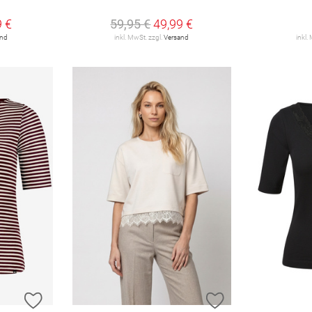
9 €
59,95 €
49,99 €
and
inkl. MwSt. zzgl.
Versand
inkl.
ZUR WUNSCHLISTE HINZUFÜGEN
ZUR WUNSCHLIST