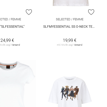
E HINZUFÜGEN
ZUR WUNSCHLISTE HINZUFÜGEN
ZUR W
ECTED / FEMME
SELECTED / FEMME
t "SLFESSENTIAL"
SLFMYESSENTIAL SS O-NECK TEE NOOS
24,99 €
19,99 €
 MwSt. zzgl.
Versand
inkl. MwSt. zzgl.
Versand