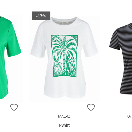
-17%
ZUR WUNSCHLISTE HINZUFÜGEN
ZUR WUNSCHLIST
MAERZ
Q/
T-Shirt