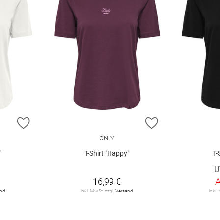
ZUR WUNSCHLISTE HINZUFÜGEN
ZUR WUNSCHLIST
ONLY
"
T-Shirt "Happy"
T-
€
U
16,99 €
and
inkl. MwSt. zzgl.
Versand
inkl.