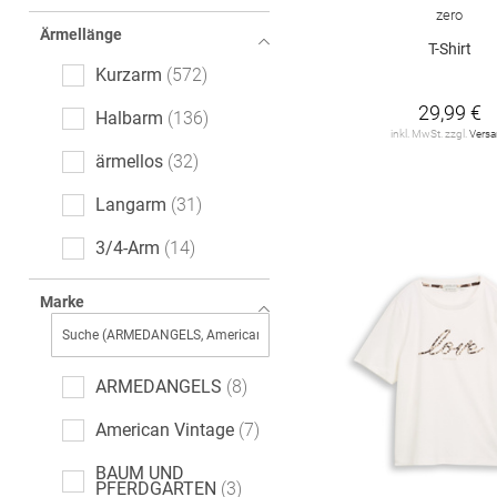
Ajour
6
zero
Ärmellänge
All-Over-Print (AOP)
T-Shirt
6
Kurzarm
572
leopard
5
29,99 €
Halbarm
136
inkl. MwSt. zzgl.
Vers
Paisley-Muster
3
ärmellos
32
Denim
2
Langarm
31
Ethno
1
3/4-Arm
14
Farbverlauf
1
extra kurzer Arm
7
Marke
Fischgrätmuster
1
ARMEDANGELS
8
American Vintage
7
BAUM UND
PFERDGARTEN
3