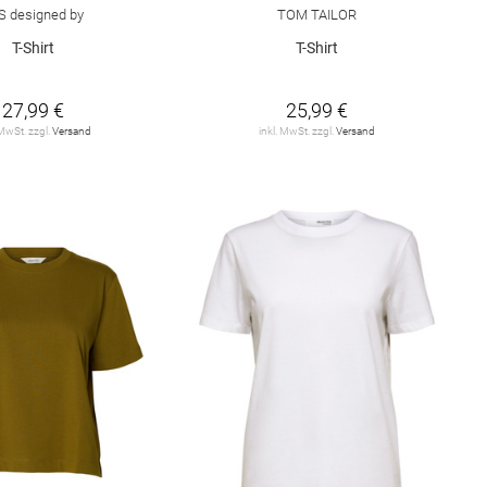
S designed by
TOM TAILOR
T-Shirt
T-Shirt
27,99 €
25,99 €
 MwSt. zzgl.
Versand
inkl. MwSt. zzgl.
Versand