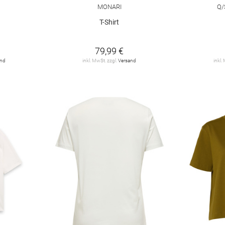
MONARI
Q/
T-Shirt
79,99 €
and
inkl. MwSt. zzgl.
Versand
inkl.