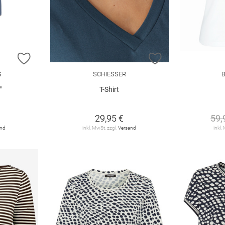
ZUR WUNSCHLISTE HINZUFÜGEN
ZUR WUNSCHLIST
S
SCHIESSER
"
T-Shirt
29,95 €
59,
and
inkl. MwSt. zzgl.
Versand
inkl.