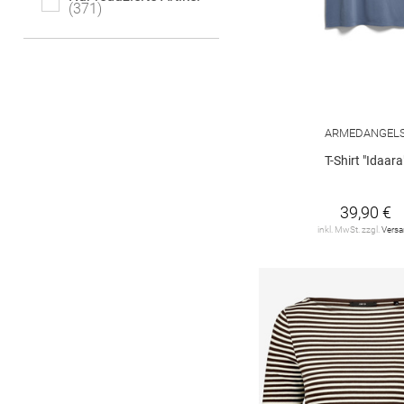
371
DRYKORN
4
Delicatelove
2
FYNCH-HATTON
3
GANT
8
ARMEDANGEL
T-Shirt "Idaara
GARCIA
12
HERRLICHER
3
39,90 €
inkl. MwSt. zzgl.
Vers
HUGO
2
HaILY*S
3
JDY
23
JOOP!
9
JUVIA
3