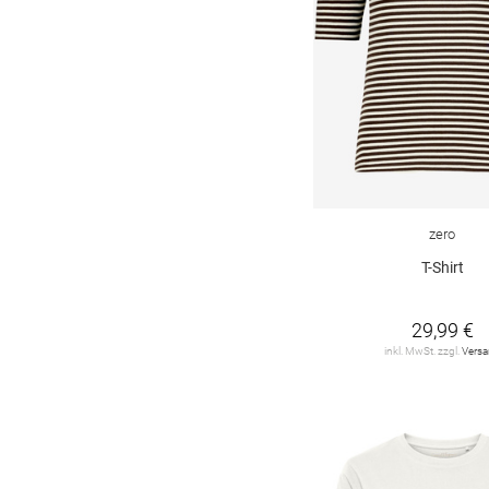
Joseph Ribkoff
3
LIEBLINGSSTÜCK
4
LUISA CERANO
2
LeComte
20
Levi's
3
MAERZ
9
zero
MARC CAIN
8
T-Shirt
MILANO ITALY
3
29,99 €
MONARI
66
inkl. MwSt. zzgl.
Vers
MOS MOSH
3
MSCH
4
MUNTHE
1