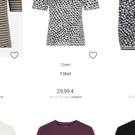
ZUR WUNSCHLISTE HINZUFÜGEN
ZUR WUNSCHLIST
Olsen
T-Shirt
29,99 €
and
inkl. MwSt. zzgl.
Versand
inkl.