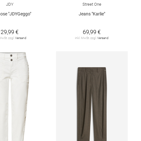
JDY
Street One
ose "JDYGeggo"
Jeans "Karlie"
29,99 €
69,99 €
 MwSt. zzgl.
Versand
inkl. MwSt. zzgl.
Versand