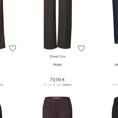
ZUR WUNSCHLISTE HINZUFÜGEN
ZUR WUNSCHLIST
Street One
Hose
Je
79,99 €
and
inkl. MwSt. zzgl.
Versand
inkl.