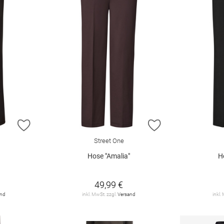
ZUR WUNSCHLISTE HINZUFÜGEN
ZUR WUNSCHLIST
Street One
Hose "Amalia"
H
49,99 €
and
inkl. MwSt. zzgl.
Versand
inkl.