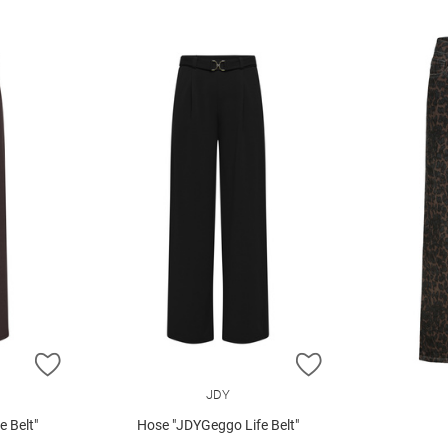
ZUR WUNSCHLISTE HINZUFÜGEN
ZUR WUNSCHLIST
JDY
 Belt"
Hose "JDYGeggo Life Belt"