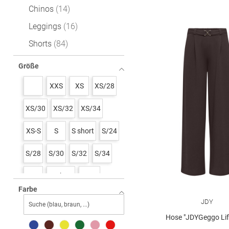
Chinos
14
Leggings
16
Shorts
84
Größe
XXS
XS
XS/28
XS/30
XS/32
XS/34
XS-S
S
S short
S/24
S/28
S/30
S/32
S/34
M
M short
M/26
Farbe
M/28
M/30
M/32
M/34
JDY
Hose "JDYGeggo Life
L
L/26
L/28
L/30