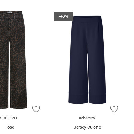
-46%
E HINZUFÜGEN
ZUR WUNSCHLISTE HINZUFÜGEN
ZUR W
SUBLEVEL
rich&royal
Hose
Jersey-Culotte