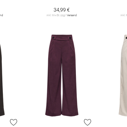
34,99 €
and
inkl. MwSt. zzgl.
Versand
inkl.
ZUR WUNSCHLISTE HINZUFÜGEN
ZUR WUNSCHLIST