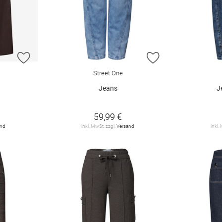
ZUR WUNSCHLISTE HINZUFÜGEN
ZUR WUNSCHLIST
Street One
Jeans
J
59,99 €
and
inkl. MwSt. zzgl.
Versand
inkl.