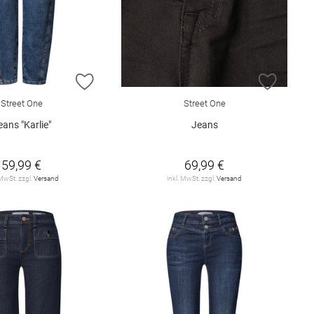
E HINZUFÜGEN
ZUR WUNSCHLISTE HINZUFÜGEN
ZUR W
Street One
Street One
eans "Karlie"
Jeans
59,99 €
69,99 €
 MwSt. zzgl.
Versand
inkl. MwSt. zzgl.
Versand