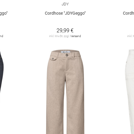
JDY
ggo"
Cordhose "JDYGeggo"
Cordh
29,99 €
and
inkl. MwSt. zzgl.
Versand
inkl.