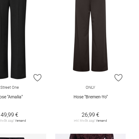
E HINZUFÜGEN
ZUR WUNSCHLISTE HINZUFÜGEN
ZUR W
Street One
ONLY
ose "Amalia"
Hose "Bremen-Yo"
49,99 €
26,99 €
 MwSt. zzgl.
Versand
inkl. MwSt. zzgl.
Versand