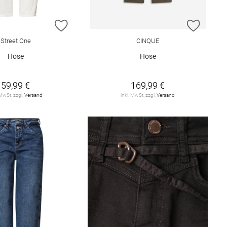
E HINZUFÜGEN
ZUR WUNSCHLISTE HINZUFÜGEN
ZUR W
Street One
CINQUE
Hose
Hose
59,99 €
169,99 €
 MwSt. zzgl.
Versand
inkl. MwSt. zzgl.
Versand