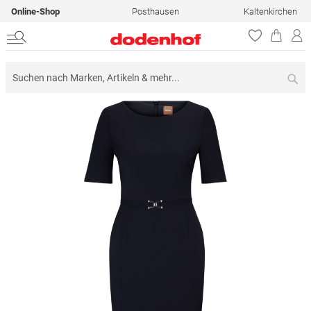
Online-Shop
Posthausen
Kaltenkirchen
Su
Zum
Ende
der
Bildergalerie
springen