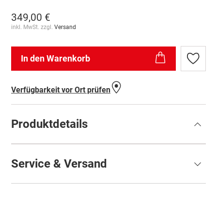
349,00 €
inkl. MwSt. zzgl.
Versand
In den Warenkorb
Zur
Wunschl
hinzufü
Verfügbarkeit vor Ort prüfen
Produktdetails
Service & Versand