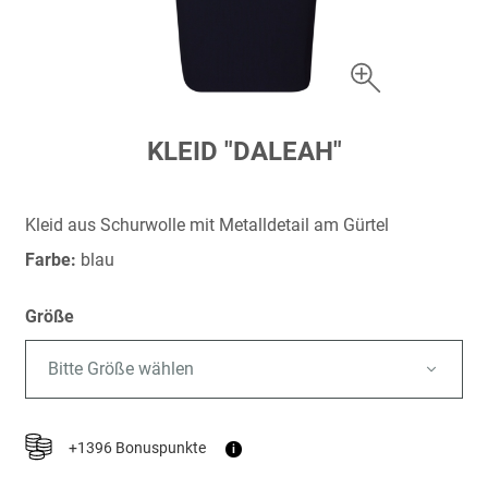
Zum
KLEID "DALEAH"
Anfang
der
Bildergalerie
Kleid aus Schurwolle mit Metalldetail am Gürtel
springen
Farbe:
blau
Größe
Bitte Größe wählen
+1396 Bonuspunkte
i