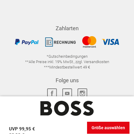
Zahlarten
*Gutscheinbedingungen
**Alle Preise inkl. 19% MwSt., zzgl. Versandkosten
***Mindestbestellwert 49 €
Folge uns
IMPRESSUM
FAQ
DATENSCHUTZ
Größe auswählen
UVP
99,95 €
DATENSCHUTZ-EINSTELLUNGEN
WIDERRUFSRECHT