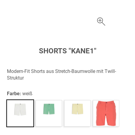
Zum
SHORTS "KANE1"
Anfang
der
Bildergalerie
Modern-Fit Shorts aus Stretch-Baumwolle mit Twill-
springen
Struktur
Farbe:
weiß