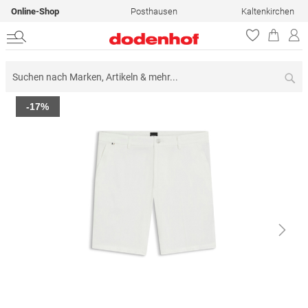
Online-Shop
Posthausen
Kaltenkirchen
Su
Zum
-17%
Ende
der
Bildergalerie
springen