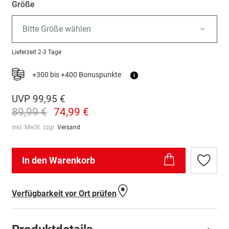
Größe
Bitte Größe wählen
Lieferzeit
2-3 Tage
+300 bis +400 Bonuspunkte
i
UVP
99,95 €
89,99 €
74,99 €
inkl. MwSt. zzgl.
Versand
In den Warenkorb
Zur
Wunschl
hinzufü
Verfügbarkeit vor Ort prüfen