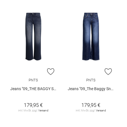
ZUR WUNSCHLISTE HINZUFÜGEN
ZUR W
PNTS
PNTS
Jeans "09_THE BAGGY SNOS"
Jeans "09_The Baggy Snos"
179,95 €
179,95 €
inkl. MwSt. zzgl.
Versand
inkl. MwSt. zzgl.
Versand