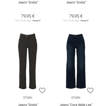
Jeans "Greta"
Jeans "Greta"
79,95 €
79,95 €
inkl. MwSt. zzgl.
Versand
inkl. MwSt. zzgl.
Versand
ZUR WUNSCHLISTE HINZUFÜGEN
ZUR W
STARK
STARK
Jeans "Greta"
Jeans "Cora Wide Leg"