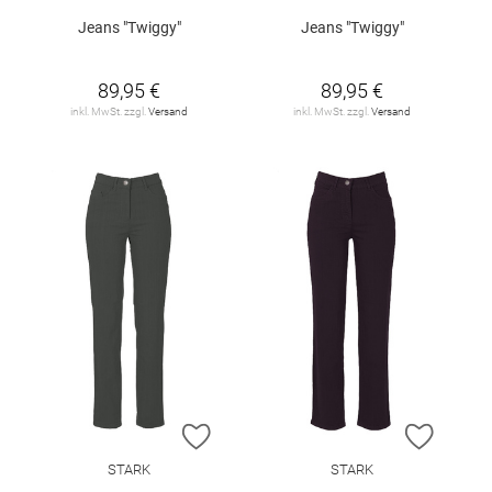
Jeans "Twiggy"
Jeans "Twiggy"
89,95 €
89,95 €
inkl. MwSt. zzgl.
Versand
inkl. MwSt. zzgl.
Versand
ZUR WUNSCHLISTE HINZUFÜGEN
ZUR W
STARK
STARK