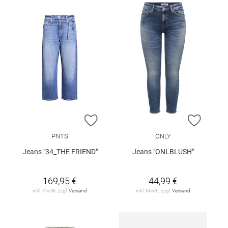
ZUR WUNSCHLISTE HINZUFÜGEN
ZUR W
PNTS
ONLY
Jeans "34_THE FRIEND"
Jeans "ONLBLUSH"
169,95 €
44,99 €
inkl. MwSt. zzgl.
Versand
inkl. MwSt. zzgl.
Versand