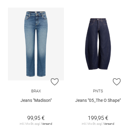
ZUR WUNSCHLISTE HINZUFÜGEN
ZUR W
BRAX
PNTS
Jeans "Madison"
Jeans "05_The O Shape"
99,95 €
199,95 €
inkl. MwSt. zzgl.
Versand
inkl. MwSt. zzgl.
Versand