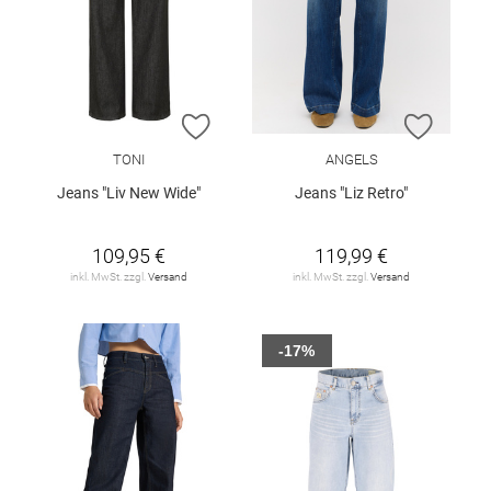
ZUR WUNSCHLISTE HINZUFÜGEN
ZUR W
TONI
ANGELS
Jeans "Liv New Wide"
Jeans "Liz Retro"
109,95 €
119,99 €
inkl. MwSt. zzgl.
Versand
inkl. MwSt. zzgl.
Versand
-17%