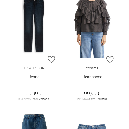
ZUR WUNSCHLISTE HINZUFÜGEN
ZUR W
TOM TAILOR
comma
Jeans
Jeanshose
69,99 €
99,99 €
inkl. MwSt. zzgl.
Versand
inkl. MwSt. zzgl.
Versand