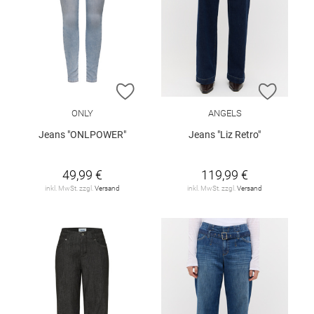
ZUR WUNSCHLISTE HINZUFÜGEN
ZUR W
ONLY
ANGELS
Jeans "ONLPOWER"
Jeans "Liz Retro"
49,99 €
119,99 €
inkl. MwSt. zzgl.
Versand
inkl. MwSt. zzgl.
Versand