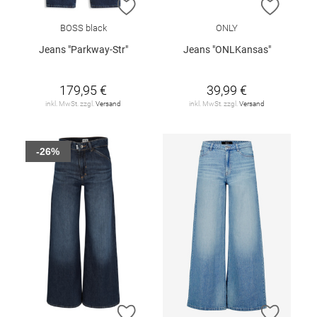
ZUR WUNSCHLISTE HINZUFÜGEN
ZUR W
BOSS black
ONLY
Jeans "Parkway-Str"
Jeans "ONLKansas"
179,95 €
39,99 €
inkl. MwSt. zzgl.
Versand
inkl. MwSt. zzgl.
Versand
-26%
ZUR WUNSCHLISTE HINZUFÜGEN
ZUR W