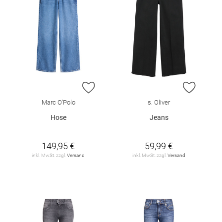
ZUR WUNSCHLISTE HINZUFÜGEN
ZUR W
Marc O'Polo
s. Oliver
Hose
Jeans
149,95 €
59,99 €
inkl. MwSt. zzgl.
Versand
inkl. MwSt. zzgl.
Versand