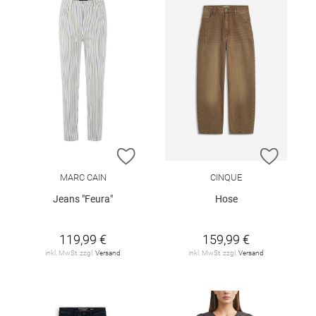
ZUR WUNSCHLISTE HINZUFÜGEN
ZUR W
MARC CAIN
CINQUE
Jeans "Feura"
Hose
119,99 €
159,99 €
inkl. MwSt. zzgl.
Versand
inkl. MwSt. zzgl.
Versand