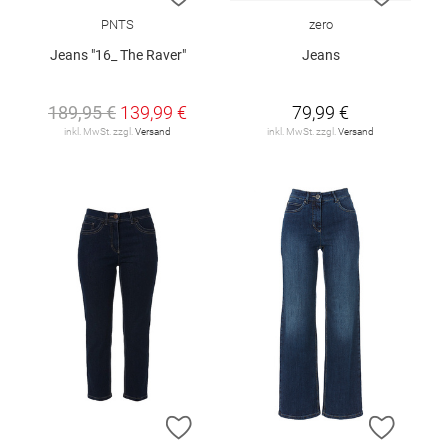
PNTS
zero
Jeans "16_ The Raver"
Jeans
189,95 €
139,99 €
79,99 €
inkl. MwSt. zzgl.
Versand
inkl. MwSt. zzgl.
Versand
ZUR WUNSCHLISTE HINZUFÜGEN
ZUR W