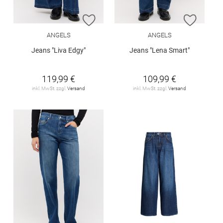
ZUR WUNSCHLISTE HINZUFÜGEN
ZUR W
ANGELS
ANGELS
Jeans "Liva Edgy"
Jeans "Lena Smart"
119,99 €
109,99 €
inkl. MwSt. zzgl.
Versand
inkl. MwSt. zzgl.
Versand