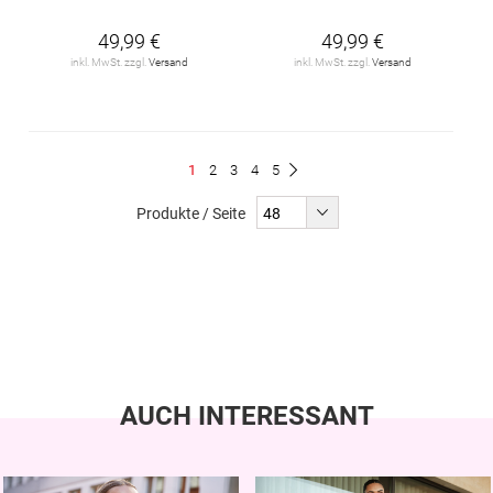
49,99 €
49,99 €
inkl. MwSt. zzgl.
Versand
inkl. MwSt. zzgl.
Versand
Seite
Du
Seite
Seite
Seite
Seite
1
2
3
4
5
Seite
Weiter
liest
Produkte / Seite
gerade
Seite
AUCH INTERESSANT