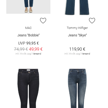
ZUR WUNSCHLISTE HINZUFÜGEN
ZUR W
MAC
Tommy Hilfiger
Jeans "Bobbie"
Jeans "Skye"
UVP
99,95 €
74,99 €
49,99 €
119,90 €
inkl. MwSt. zzgl.
Versand
inkl. MwSt. zzgl.
Versand