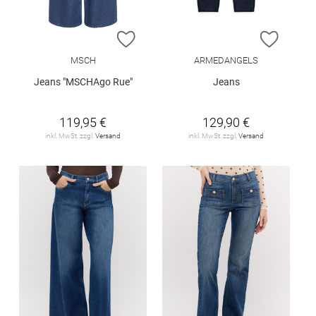
ZUR WUNSCHLISTE HINZUFÜGEN
ZUR W
MSCH
ARMEDANGELS
Jeans "MSCHAgo Rue"
Jeans
119,95 €
129,90 €
inkl. MwSt. zzgl.
Versand
inkl. MwSt. zzgl.
Versand