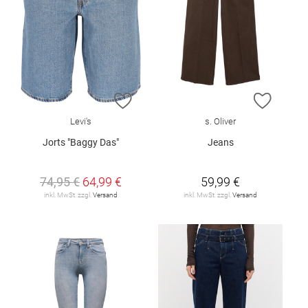
ZUR WUNSCHLISTE HINZUFÜGEN
ZUR W
Levi's
s. Oliver
Jorts "Baggy Das"
Jeans
74,95 €
64,99 €
59,99 €
inkl. MwSt. zzgl.
Versand
inkl. MwSt. zzgl.
Versand