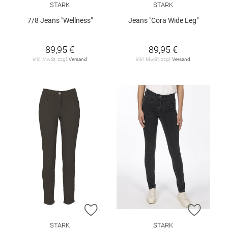
STARK
STARK
7/8 Jeans "Wellness"
Jeans "Cora Wide Leg"
89,95 €
89,95 €
inkl. MwSt. zzgl.
Versand
inkl. MwSt. zzgl.
Versand
ZUR WUNSCHLISTE HINZUFÜGEN
ZUR W
STARK
STARK