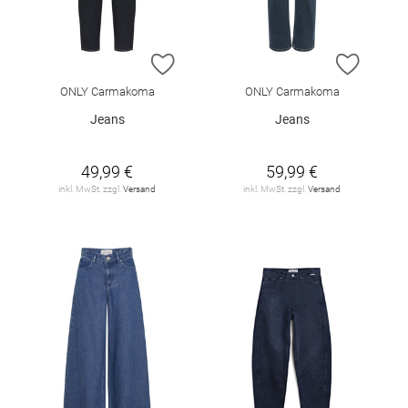
ZUR WUNSCHLISTE HINZUFÜGEN
ZUR W
ONLY Carmakoma
ONLY Carmakoma
Jeans
Jeans
49,99 €
59,99 €
inkl. MwSt. zzgl.
Versand
inkl. MwSt. zzgl.
Versand