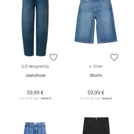
ZUR WUNSCHLISTE HINZUFÜGEN
ZUR W
Q/S designed by
s. Oliver
Jeanshose
Shorts
59,99 €
59,99 €
inkl. MwSt. zzgl.
Versand
inkl. MwSt. zzgl.
Versand