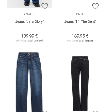
ZUR WUNSCHLISTE HINZUFÜGEN
ZUR W
ANGELS
PNTS
Jeans "Lara Glory"
Jeans "14_The Gent"
109,99 €
189,95 €
inkl. MwSt. zzgl.
Versand
inkl. MwSt. zzgl.
Versand