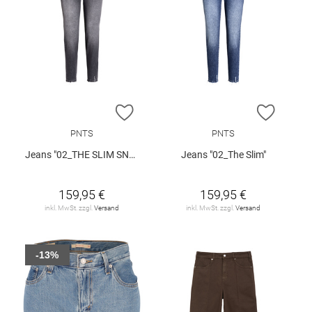
ZUR WUNSCHLISTE HINZUFÜGEN
ZUR W
PNTS
PNTS
Jeans "02_THE SLIM SNOS"
Jeans "02_The Slim"
159,95 €
159,95 €
inkl. MwSt. zzgl.
Versand
inkl. MwSt. zzgl.
Versand
-13%