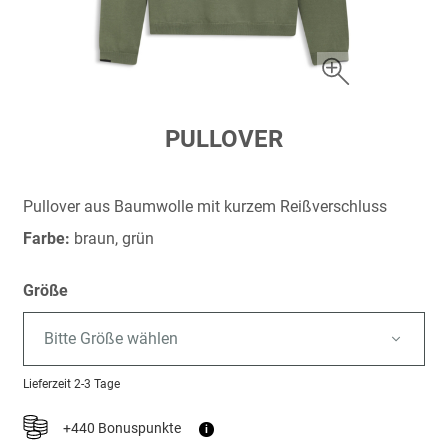
Zum
PULLOVER
Anfang
der
Bildergalerie
Pullover aus Baumwolle mit kurzem Reißverschluss
springen
Farbe:
braun, grün
Größe
Bitte Größe wählen
Lieferzeit
2-3 Tage
+440 Bonuspunkte
i