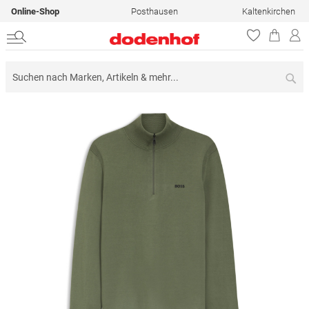
Online-Shop
Posthausen
Kaltenkirchen
Su
Zum
Ende
der
Bildergalerie
springen