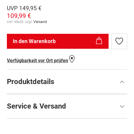
UVP
149,95 €
109,99 €
inkl. MwSt. zzgl.
Versand
In den Warenkorb
Zur
Wunschl
hinzufü
Verfügbarkeit vor Ort prüfen
Produktdetails
Service & Versand