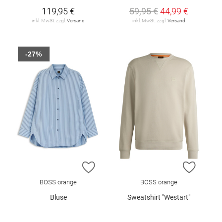
119,95 €
59,95 €
44,99 €
inkl. MwSt. zzgl.
Versand
inkl. MwSt. zzgl.
Versand
-27%
ZUR WUNSCHLISTE HINZUFÜGEN
ZUR W
BOSS orange
BOSS orange
Bluse
Sweatshirt "Westart"