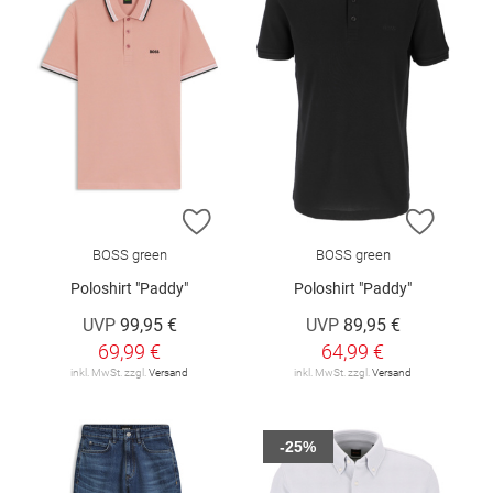
ZUR WUNSCHLISTE HINZUFÜGEN
ZUR W
BOSS green
BOSS green
Poloshirt "Paddy"
Poloshirt "Paddy"
UVP
99,95 €
UVP
89,95 €
69,99 €
64,99 €
inkl. MwSt. zzgl.
Versand
inkl. MwSt. zzgl.
Versand
-25%