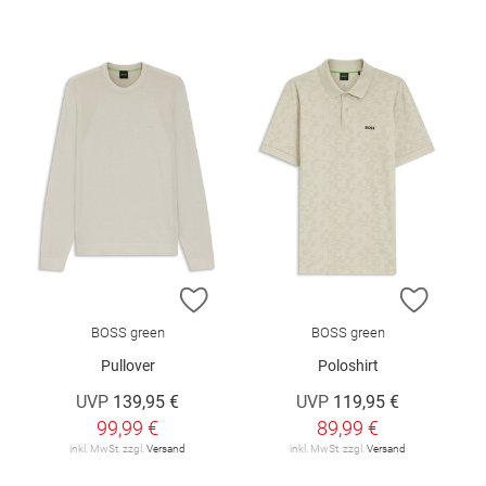
ZUR WUNSCHLISTE HINZUFÜGEN
ZUR W
BOSS green
BOSS green
Pullover
Poloshirt
UVP
139,95 €
UVP
119,95 €
99,99 €
89,99 €
inkl. MwSt. zzgl.
Versand
inkl. MwSt. zzgl.
Versand