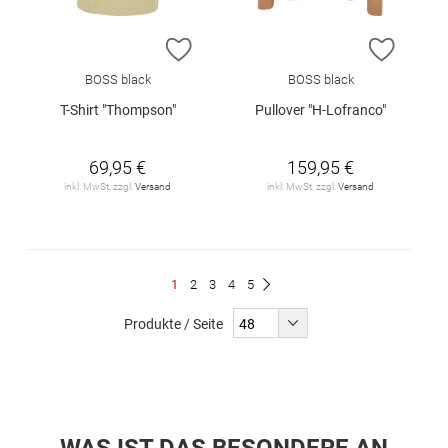
ZUR WUNSCHLISTE HINZUFÜGEN
ZUR W
BOSS black
BOSS black
T-Shirt "Thompson"
Pullover "H-Lofranco"
69,95 €
159,95 €
inkl. MwSt. zzgl.
Versand
inkl. MwSt. zzgl.
Versand
Seite
Du
Seite
Seite
Seite
Seite
1
2
3
4
5
Seite
Weiter
liest
Produkte / Seite
gerade
Seite