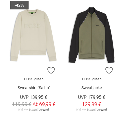
-42%
ZUR WUNSCHLISTE HINZUFÜGEN
ZUR W
BOSS green
BOSS green
Sweatshirt "Salbo"
Sweatjacke
UVP
139,95 €
UVP
179,95 €
119,99 €
Ab
69,99 €
129,99 €
inkl. MwSt. zzgl.
Versand
inkl. MwSt. zzgl.
Versand