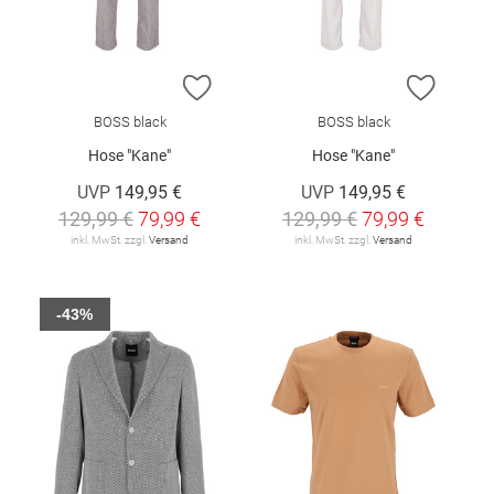
ZUR WUNSCHLISTE HINZUFÜGEN
ZUR W
BOSS black
BOSS black
Hose "Kane"
Hose "Kane"
UVP
149,95 €
UVP
149,95 €
129,99 €
79,99 €
129,99 €
79,99 €
inkl. MwSt. zzgl.
Versand
inkl. MwSt. zzgl.
Versand
-43%