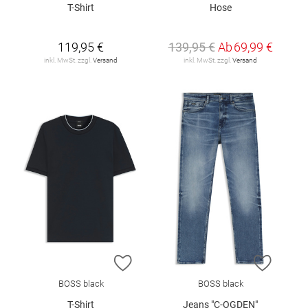
T-Shirt
Hose
119,95 €
139,95 €
Ab
69,99 €
inkl. MwSt. zzgl.
Versand
inkl. MwSt. zzgl.
Versand
ZUR WUNSCHLISTE HINZUFÜGEN
ZUR W
BOSS black
BOSS black
T-Shirt
Jeans "C-OGDEN"