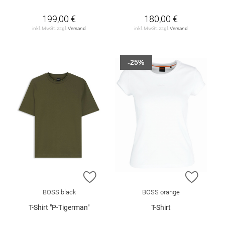
199,00 €
180,00 €
inkl. MwSt. zzgl.
Versand
inkl. MwSt. zzgl.
Versand
-25%
ZUR WUNSCHLISTE HINZUFÜGEN
ZUR W
BOSS black
BOSS orange
T-Shirt "P-Tigerman"
T-Shirt