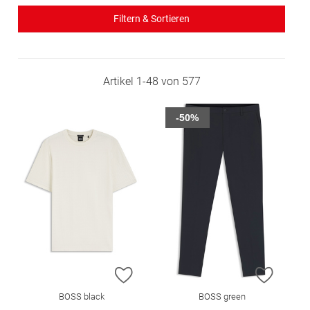
Filtern & Sortieren
Artikel
1
-
48
von
577
-50%
ZUR WUNSCHLISTE HINZUFÜGEN
ZUR W
BOSS black
BOSS green