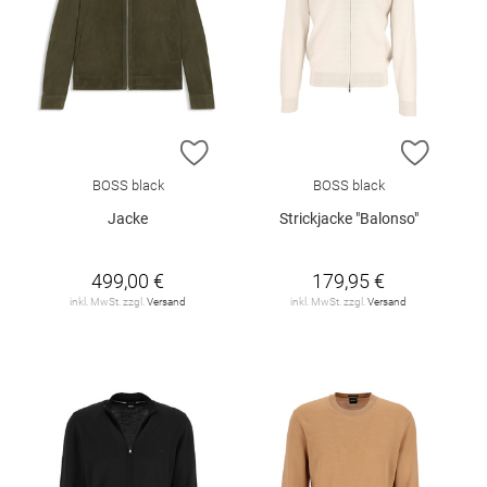
ZUR WUNSCHLISTE HINZUFÜGEN
ZUR W
BOSS black
BOSS black
Jacke
Strickjacke "Balonso"
499,00 €
179,95 €
inkl. MwSt. zzgl.
Versand
inkl. MwSt. zzgl.
Versand