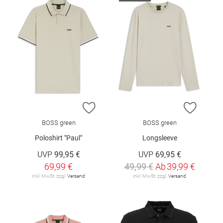
ZUR WUNSCHLISTE HINZUFÜGEN
ZUR W
BOSS green
BOSS green
Poloshirt "Paul"
Longsleeve
UVP
99,95 €
UVP
69,95 €
69,99 €
49,99 €
Ab
39,99 €
inkl. MwSt. zzgl.
Versand
inkl. MwSt. zzgl.
Versand