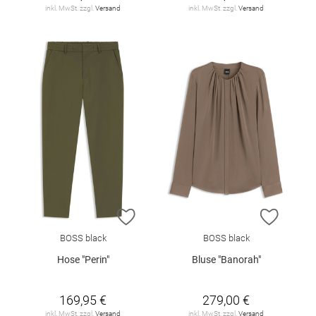
inkl. MwSt. zzgl.
Versand
inkl. MwSt. zzgl.
Versand
ZUR WUNSCHLISTE HINZUFÜGEN
ZUR W
BOSS black
BOSS black
Hose "Perin"
Bluse "Banorah"
169,95 €
279,00 €
inkl. MwSt. zzgl.
Versand
inkl. MwSt. zzgl.
Versand