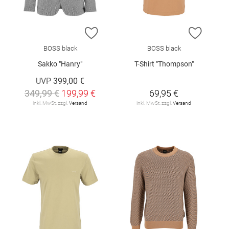
ZUR WUNSCHLISTE HINZUFÜGEN
ZUR W
BOSS black
BOSS black
Sakko "Hanry"
T-Shirt "Thompson"
UVP
399,00 €
349,99 €
199,99 €
69,95 €
inkl. MwSt. zzgl.
Versand
inkl. MwSt. zzgl.
Versand