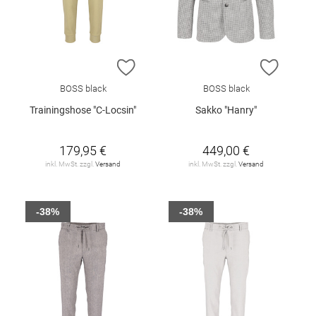
ZUR WUNSCHLISTE HINZUFÜGEN
ZUR W
BOSS black
BOSS black
Trainingshose "C-Locsin"
Sakko "Hanry"
179,95 €
449,00 €
inkl. MwSt. zzgl.
Versand
inkl. MwSt. zzgl.
Versand
-38%
-38%