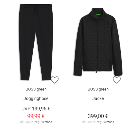
ZUR WUNSCHLISTE HINZUFÜGEN
ZUR W
BOSS green
BOSS green
Jogginghose
Jacke
UVP
139,95 €
99,99 €
399,00 €
inkl. MwSt. zzgl.
Versand
inkl. MwSt. zzgl.
Versand