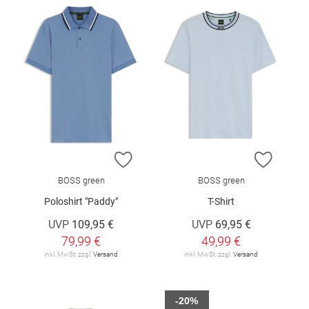
ZUR WUNSCHLISTE HINZUFÜGEN
ZUR W
BOSS green
BOSS green
Poloshirt "Paddy"
T-Shirt
UVP
109,95 €
UVP
69,95 €
79,99 €
49,99 €
inkl. MwSt. zzgl.
Versand
inkl. MwSt. zzgl.
Versand
-20%