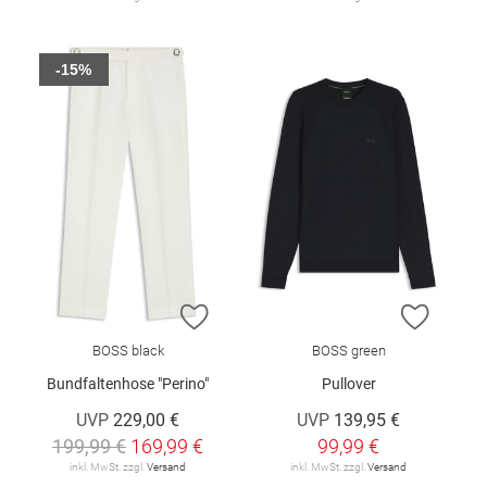
-15%
ZUR WUNSCHLISTE HINZUFÜGEN
ZUR W
BOSS black
BOSS green
Bundfaltenhose "Perino"
Pullover
UVP
229,00 €
UVP
139,95 €
199,99 €
169,99 €
99,99 €
inkl. MwSt. zzgl.
Versand
inkl. MwSt. zzgl.
Versand