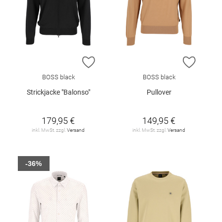
ZUR WUNSCHLISTE HINZUFÜGEN
ZUR W
BOSS black
BOSS black
Strickjacke "Balonso"
Pullover
179,95 €
149,95 €
inkl. MwSt. zzgl.
Versand
inkl. MwSt. zzgl.
Versand
-36%