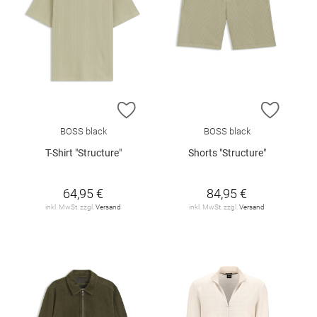
ZUR WUNSCHLISTE HINZUFÜGEN
ZUR W
BOSS black
BOSS black
T-Shirt "Structure"
Shorts "Structure"
64,95 €
84,95 €
inkl. MwSt. zzgl.
Versand
inkl. MwSt. zzgl.
Versand