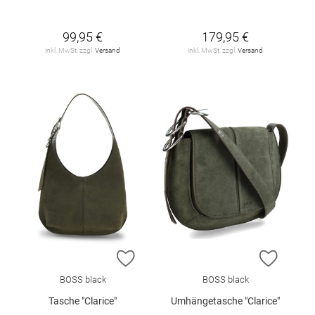
99,95 €
179,95 €
inkl. MwSt. zzgl.
Versand
inkl. MwSt. zzgl.
Versand
ZUR WUNSCHLISTE HINZUFÜGEN
ZUR W
BOSS black
BOSS black
Tasche "Clarice"
Umhängetasche "Clarice"