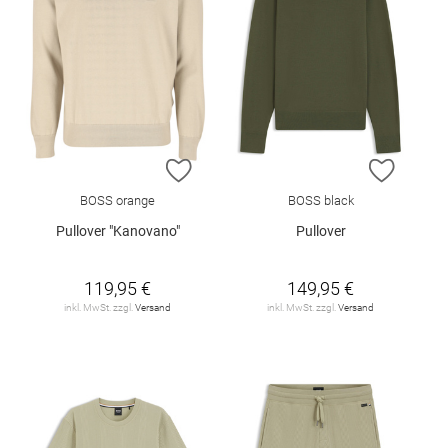
ZUR WUNSCHLISTE HINZUFÜGEN
ZUR W
BOSS orange
BOSS black
Pullover "Kanovano"
Pullover
119,95 €
149,95 €
inkl. MwSt. zzgl.
Versand
inkl. MwSt. zzgl.
Versand