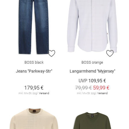
ZUR WUNSCHLISTE HINZUFÜGEN
ZUR W
BOSS black
BOSS orange
Jeans "Parkway-Str"
Langarmhemd "Myjersey"
UVP
109,95 €
179,95 €
79,99 €
59,99 €
inkl. MwSt. zzgl.
Versand
inkl. MwSt. zzgl.
Versand