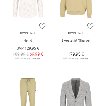
ZUR WUNSCHLISTE HINZUFÜGEN
ZUR W
BOSS black
BOSS black
Hemd
Sweatshirt "Sharpe"
UVP
129,95 €
109,99 €
69,99 €
179,95 €
inkl. MwSt. zzgl.
Versand
inkl. MwSt. zzgl.
Versand