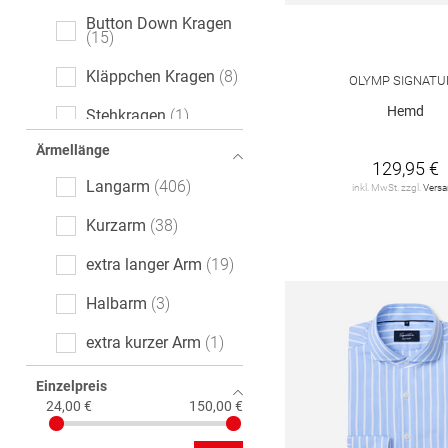
Button Down Kragen
15
Kläppchen Kragen
8
OLYMP SIGNATU
Hemd
Stehkragen
1
Ärmellänge
129,95 €
Langarm
406
inkl. MwSt. zzgl.
Vers
Kurzarm
38
extra langer Arm
19
Halbarm
3
extra kurzer Arm
1
Einzelpreis
24,00 €
150,00 €