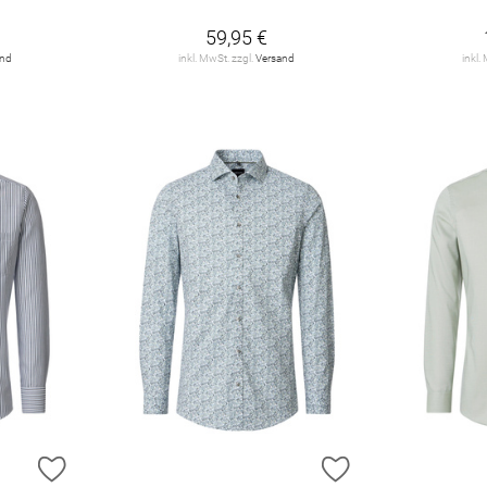
59,95 €
and
inkl. MwSt. zzgl.
Versand
inkl.
ZUR WUNSCHLISTE HINZUFÜGEN
ZUR WUNSCHLIST