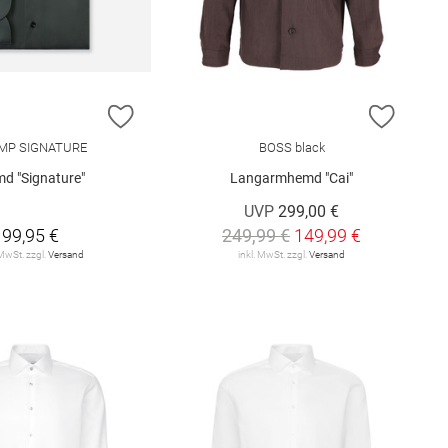
E HINZUFÜGEN
ZUR WUNSCHLISTE HINZUFÜGEN
ZUR W
MP SIGNATURE
BOSS black
d "Signature"
Langarmhemd "Cai"
UVP
299,00 €
99,95 €
249,99 €
149,99 €
 MwSt. zzgl.
Versand
inkl. MwSt. zzgl.
Versand