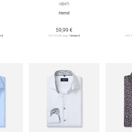
VENTI
Hemd
59,99 €
and
inkl. MwSt. zzgl.
Versand
inkl.