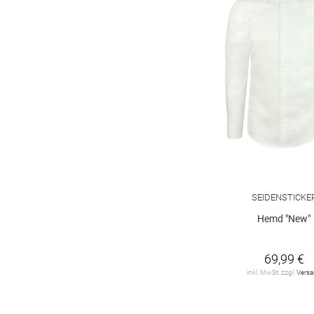
SEIDENSTICKE
Hemd "New"
69,99 €
inkl. MwSt. zzgl.
Vers