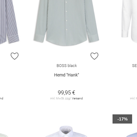
ZUR WUNSCHLISTE HINZUFÜGEN
ZUR WUNSCHLIST
BOSS black
SE
Hemd "Hank"
99,95 €
and
inkl. MwSt. zzgl.
Versand
inkl.
-17%