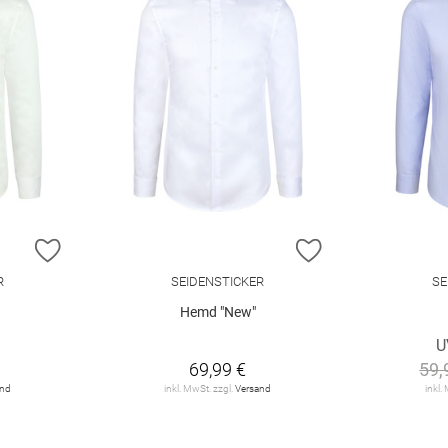
ZUR WUNSCHLISTE HINZUFÜGEN
ZUR WUNSCHLIST
R
SEIDENSTICKER
SE
Hemd "New"
U
69,99 €
59,
and
inkl. MwSt. zzgl.
Versand
inkl.