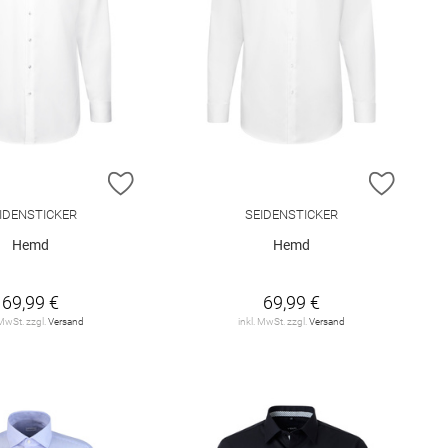
E HINZUFÜGEN
ZUR WUNSCHLISTE HINZUFÜGEN
ZUR W
IDENSTICKER
SEIDENSTICKER
Hemd
Hemd
69,99 €
69,99 €
 MwSt. zzgl.
Versand
inkl. MwSt. zzgl.
Versand