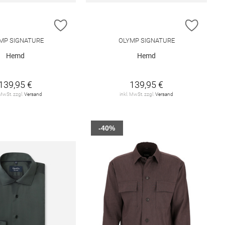
E HINZUFÜGEN
ZUR WUNSCHLISTE HINZUFÜGEN
ZUR W
MP SIGNATURE
OLYMP SIGNATURE
Hemd
Hemd
139,95 €
139,95 €
 MwSt. zzgl.
Versand
inkl. MwSt. zzgl.
Versand
-40%