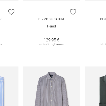
ZUR WUNSCHLISTE HINZUFÜGEN
ZUR WUNSCHLIST
RE
OLYMP SIGNATURE
OLY
Hemd
129,95 €
and
inkl. MwSt. zzgl.
Versand
inkl.