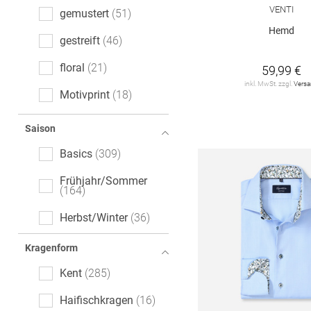
Regular Fit
33
VENTI
gemustert
51
Hemd
Extra Slim Fit
3
gestreift
46
Wide Fit
3
floral
21
59,99 €
inkl. MwSt. zzgl.
Vers
Relaxed Fit
1
Motivprint
18
Super Slim Fit
1
kariert
17
Saison
melange
13
Basics
309
gepunktet
6
Frühjahr/Sommer
164
Paisley-Muster
5
Herbst/Winter
36
All-Over-Print (AOP)
1
Kragenform
Kent
285
Haifischkragen
16