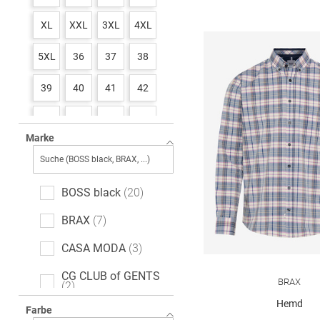
XL
XXL
3XL
4XL
5XL
36
37
38
39
40
41
42
43
44
45
46
Marke
47
48
49
50
51
52
53
54
BOSS black
20
BRAX
7
CASA MODA
3
CG CLUB of GENTS
BRAX
2
Hemd
Farbe
CINQUE
3