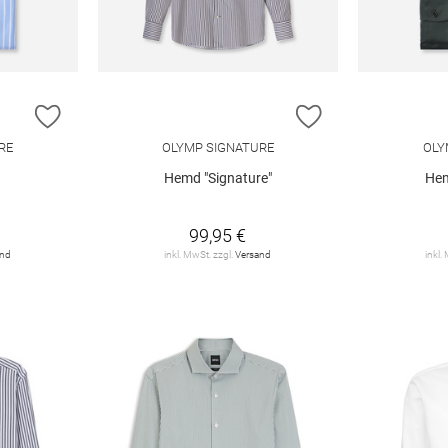
ZUR WUNSCHLISTE HINZUFÜGEN
ZUR WUNSCHLIST
RE
OLYMP SIGNATURE
OLY
Hemd "Signature"
Hem
99,95 €
and
inkl. MwSt. zzgl.
Versand
inkl.