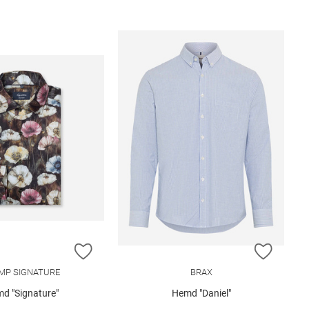
E HINZUFÜGEN
ZUR WUNSCHLISTE HINZUFÜGEN
ZUR W
MP SIGNATURE
BRAX
d "Signature"
Hemd "Daniel"