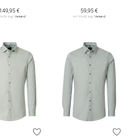
149,95 €
59,95 €
 MwSt. zzgl.
Versand
inkl. MwSt. zzgl.
Versand
E HINZUFÜGEN
ZUR WUNSCHLISTE HINZUFÜGEN
ZUR W