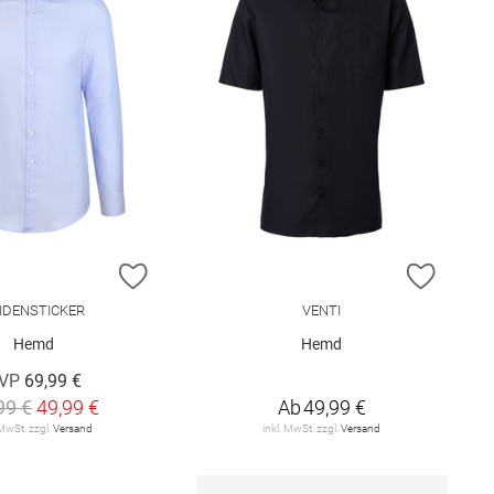
E HINZUFÜGEN
ZUR WUNSCHLISTE HINZUFÜGEN
ZUR W
IDENSTICKER
VENTI
Hemd
Hemd
VP
69,99 €
99 €
49,99 €
Ab
49,99 €
 MwSt. zzgl.
Versand
inkl. MwSt. zzgl.
Versand