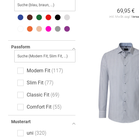
DESOTO
1
69,95 €
inkl. MwSt. zzgl.
Vers
DIGEL
8
DRYKORN
2
ETERNA
89
Passform
OLYMP
73
OLYMP SIGNATURE
Modern Fit
117
50
Slim Fit
77
PROFUOMO
25
Classic Fit
69
REDMOND
5
Comfort Fit
55
ROY ROBSON
7
Tailored Fit
51
Musterart
SEIDENSTICKER
87
Body Fit
46
uni
320
VENTI
117